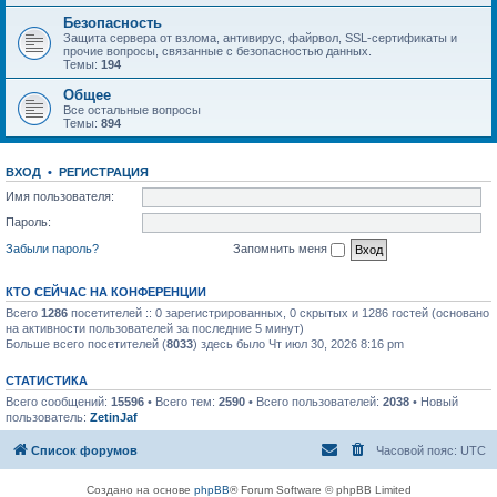
Безопасность
Защита сервера от взлома, антивирус, файрвол, SSL-сертификаты и
прочие вопросы, связанные с безопасностью данных.
Темы:
194
Общее
Все остальные вопросы
Темы:
894
ВХОД
•
РЕГИСТРАЦИЯ
Имя пользователя:
Пароль:
Забыли пароль?
Запомнить меня
КТО СЕЙЧАС НА КОНФЕРЕНЦИИ
Всего
1286
посетителей :: 0 зарегистрированных, 0 скрытых и 1286 гостей (основано
на активности пользователей за последние 5 минут)
Больше всего посетителей (
8033
) здесь было Чт июл 30, 2026 8:16 pm
СТАТИСТИКА
Всего сообщений:
15596
• Всего тем:
2590
• Всего пользователей:
2038
• Новый
пользователь:
ZetinJaf
Список форумов
Часовой пояс:
UTC
Создано на основе
phpBB
® Forum Software © phpBB Limited