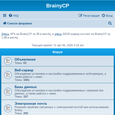
BrainyCP
FAQ
Регистрация
Вход
П
Список форумов
о
Здесь
VPS на BrainyCP за 3$ в месяц, а
здесь
50GB шаред-хостинг на BrainyCP за
и
1.9$ в месяц
с
Текущее время: Чт авг 06, 2026 4:18 am
к
Форум
Объявления
Темы:
63
Веб-сервер
Обсуждение установки и настройки поддерживаемых вебсерверов, а
также работы с ними.
Темы:
1061
Базы данных
Обсуждение установки и настройки поддерживаемых серверов баз
данных, а также работы с ними.
Темы:
157
Электронная почта
Решение проблем связанных с электронной почтой при использовании
Brainy
Темы:
200