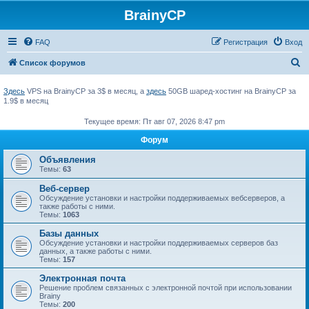
BrainyCP
FAQ
Регистрация
Вход
П
Список форумов
о
Здесь
VPS на BrainyCP за 3$ в месяц, а
здесь
50GB шаред-хостинг на BrainyCP за
и
1.9$ в месяц
с
Текущее время: Пт авг 07, 2026 8:47 pm
к
Форум
Объявления
Темы:
63
Веб-сервер
Обсуждение установки и настройки поддерживаемых вебсерверов, а
также работы с ними.
Темы:
1063
Базы данных
Обсуждение установки и настройки поддерживаемых серверов баз
данных, а также работы с ними.
Темы:
157
Электронная почта
Решение проблем связанных с электронной почтой при использовании
Brainy
Темы:
200