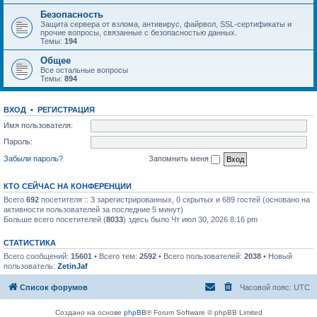
Безопасность
Защита сервера от взлома, антивирус, файрвол, SSL-сертификаты и
прочие вопросы, связанные с безопасностью данных.
Темы:
194
Общее
Все остальные вопросы
Темы:
894
ВХОД
•
РЕГИСТРАЦИЯ
Имя пользователя:
Пароль:
Забыли пароль?
Запомнить меня
КТО СЕЙЧАС НА КОНФЕРЕНЦИИ
Всего
692
посетителя :: 3 зарегистрированных, 0 скрытых и 689 гостей (основано на
активности пользователей за последние 5 минут)
Больше всего посетителей (
8033
) здесь было Чт июл 30, 2026 8:16 pm
СТАТИСТИКА
Всего сообщений:
15601
• Всего тем:
2592
• Всего пользователей:
2038
• Новый
пользователь:
ZetinJaf
Список форумов
Часовой пояс:
UTC
Создано на основе
phpBB
® Forum Software © phpBB Limited