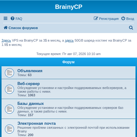
BrainyCP
FAQ
Регистрация
Вход
П
Список форумов
о
Здесь
VPS на BrainyCP за 3$ в месяц, а
здесь
50GB шаред-хостинг на BrainyCP за
и
1.9$ в месяц
с
Текущее время: Пт авг 07, 2026 10:10 am
к
Форум
Объявления
Темы:
63
Веб-сервер
Обсуждение установки и настройки поддерживаемых вебсерверов, а
также работы с ними.
Темы:
1063
Базы данных
Обсуждение установки и настройки поддерживаемых серверов баз
данных, а также работы с ними.
Темы:
157
Электронная почта
Решение проблем связанных с электронной почтой при использовании
Brainy
Темы:
200