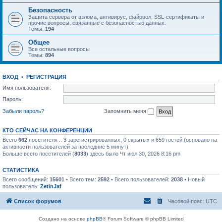
Безопасность
Защита сервера от взлома, антивирус, файрвол, SSL-сертификаты и
прочие вопросы, связанные с безопасностью данных.
Темы:
194
Общее
Все остальные вопросы
Темы:
894
ВХОД
•
РЕГИСТРАЦИЯ
Имя пользователя:
Пароль:
Забыли пароль?
Запомнить меня
КТО СЕЙЧАС НА КОНФЕРЕНЦИИ
Всего
662
посетителя :: 3 зарегистрированных, 0 скрытых и 659 гостей (основано на
активности пользователей за последние 5 минут)
Больше всего посетителей (
8033
) здесь было Чт июл 30, 2026 8:16 pm
СТАТИСТИКА
Всего сообщений:
15601
• Всего тем:
2592
• Всего пользователей:
2038
• Новый
пользователь:
ZetinJaf
Список форумов
Часовой пояс:
UTC
Создано на основе
phpBB
® Forum Software © phpBB Limited