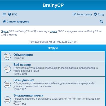
BrainyCP
FAQ
Регистрация
Вход
П
Список форумов
о
Здесь
VPS на BrainyCP за 3$ в месяц, а
здесь
50GB шаред-хостинг на BrainyCP за
и
1.9$ в месяц
с
Текущее время: Чт авг 06, 2026 9:27 am
к
Форум
Объявления
Темы:
63
Веб-сервер
Обсуждение установки и настройки поддерживаемых вебсерверов, а
также работы с ними.
Темы:
1061
Базы данных
Обсуждение установки и настройки поддерживаемых серверов баз
данных, а также работы с ними.
Темы:
157
Электронная почта
Решение проблем связанных с электронной почтой при использовании
Brainy
Темы:
200