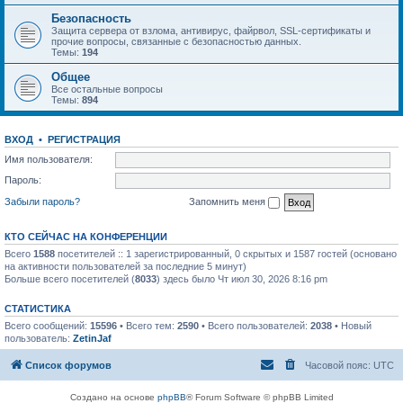
Безопасность
Защита сервера от взлома, антивирус, файрвол, SSL-сертификаты и
прочие вопросы, связанные с безопасностью данных.
Темы:
194
Общее
Все остальные вопросы
Темы:
894
ВХОД
•
РЕГИСТРАЦИЯ
Имя пользователя:
Пароль:
Забыли пароль?
Запомнить меня
КТО СЕЙЧАС НА КОНФЕРЕНЦИИ
Всего
1588
посетителей :: 1 зарегистрированный, 0 скрытых и 1587 гостей (основано
на активности пользователей за последние 5 минут)
Больше всего посетителей (
8033
) здесь было Чт июл 30, 2026 8:16 pm
СТАТИСТИКА
Всего сообщений:
15596
• Всего тем:
2590
• Всего пользователей:
2038
• Новый
пользователь:
ZetinJaf
Список форумов
Часовой пояс:
UTC
Создано на основе
phpBB
® Forum Software © phpBB Limited