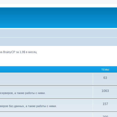
а BrainyCP за 1.9$ в месяц
ТЕМЫ
63
1063
ерверов, а также работы с ними.
157
еров баз данных, а также работы с ними.