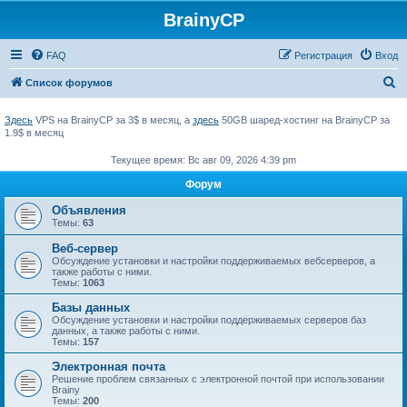
BrainyCP
FAQ
Регистрация
Вход
П
Список форумов
о
Здесь
VPS на BrainyCP за 3$ в месяц, а
здесь
50GB шаред-хостинг на BrainyCP за
и
1.9$ в месяц
с
Текущее время: Вс авг 09, 2026 4:39 pm
к
Форум
Объявления
Темы:
63
Веб-сервер
Обсуждение установки и настройки поддерживаемых вебсерверов, а
также работы с ними.
Темы:
1063
Базы данных
Обсуждение установки и настройки поддерживаемых серверов баз
данных, а также работы с ними.
Темы:
157
Электронная почта
Решение проблем связанных с электронной почтой при использовании
Brainy
Темы:
200