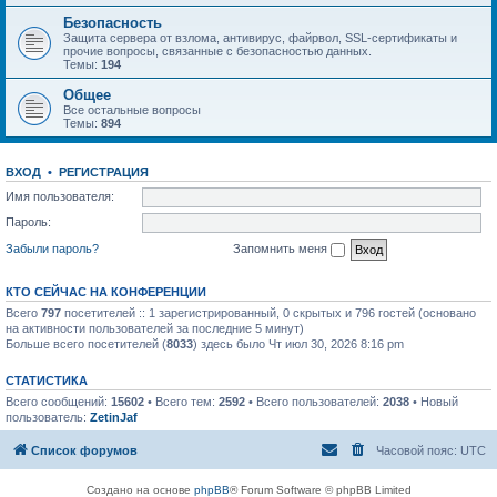
Безопасность
Защита сервера от взлома, антивирус, файрвол, SSL-сертификаты и
прочие вопросы, связанные с безопасностью данных.
Темы:
194
Общее
Все остальные вопросы
Темы:
894
ВХОД
•
РЕГИСТРАЦИЯ
Имя пользователя:
Пароль:
Забыли пароль?
Запомнить меня
КТО СЕЙЧАС НА КОНФЕРЕНЦИИ
Всего
797
посетителей :: 1 зарегистрированный, 0 скрытых и 796 гостей (основано
на активности пользователей за последние 5 минут)
Больше всего посетителей (
8033
) здесь было Чт июл 30, 2026 8:16 pm
СТАТИСТИКА
Всего сообщений:
15602
• Всего тем:
2592
• Всего пользователей:
2038
• Новый
пользователь:
ZetinJaf
Список форумов
Часовой пояс:
UTC
Создано на основе
phpBB
® Forum Software © phpBB Limited