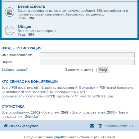
Безопасность
Защита сервера от взлома, антивирус, файрвол, SSL-сертификаты и
прочие вопросы, связанные с безопасностью данных.
Темы:
194
Общее
Все остальные вопросы
Темы:
894
ВХОД
•
РЕГИСТРАЦИЯ
Имя пользователя:
Пароль:
Забыли пароль?
Запомнить меня
КТО СЕЙЧАС НА КОНФЕРЕНЦИИ
Всего
709
посетителей :: 1 зарегистрированный, 0 скрытых и 708 гостей (основано
на активности пользователей за последние 5 минут)
Больше всего посетителей (
8033
) здесь было Чт июл 30, 2026 8:16 pm
СТАТИСТИКА
Всего сообщений:
15602
• Всего тем:
2592
• Всего пользователей:
2038
• Новый
пользователь:
ZetinJaf
Список форумов
Часовой пояс:
UTC
Создано на основе
phpBB
® Forum Software © phpBB Limited