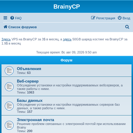
BrainyCP
FAQ
Регистрация
Вход
П
Список форумов
о
Здесь
VPS на BrainyCP за 3$ в месяц, а
здесь
50GB шаред-хостинг на BrainyCP за
и
1.9$ в месяц
с
Текущее время: Вс авг 09, 2026 9:50 am
к
Форум
Объявления
Темы:
63
Веб-сервер
Обсуждение установки и настройки поддерживаемых вебсерверов, а
также работы с ними.
Темы:
1063
Базы данных
Обсуждение установки и настройки поддерживаемых серверов баз
данных, а также работы с ними.
Темы:
157
Электронная почта
Решение проблем связанных с электронной почтой при использовании
Brainy
Темы:
200