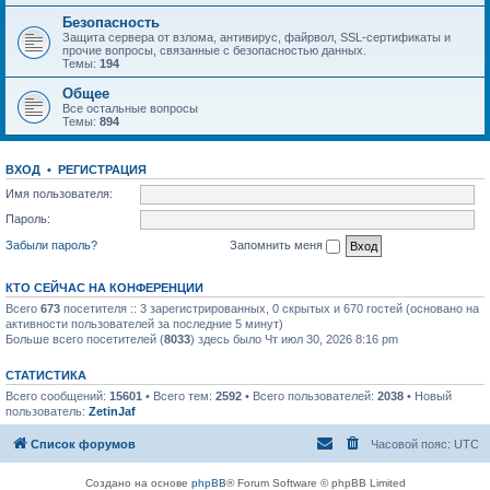
Безопасность
Защита сервера от взлома, антивирус, файрвол, SSL-сертификаты и
прочие вопросы, связанные с безопасностью данных.
Темы:
194
Общее
Все остальные вопросы
Темы:
894
ВХОД
•
РЕГИСТРАЦИЯ
Имя пользователя:
Пароль:
Забыли пароль?
Запомнить меня
КТО СЕЙЧАС НА КОНФЕРЕНЦИИ
Всего
673
посетителя :: 3 зарегистрированных, 0 скрытых и 670 гостей (основано на
активности пользователей за последние 5 минут)
Больше всего посетителей (
8033
) здесь было Чт июл 30, 2026 8:16 pm
СТАТИСТИКА
Всего сообщений:
15601
• Всего тем:
2592
• Всего пользователей:
2038
• Новый
пользователь:
ZetinJaf
Список форумов
Часовой пояс:
UTC
Создано на основе
phpBB
® Forum Software © phpBB Limited