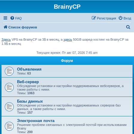
BrainyCP
FAQ
Регистрация
Вход
П
Список форумов
о
Здесь
VPS на BrainyCP за 3$ в месяц, а
здесь
50GB шаред-хостинг на BrainyCP за
и
1.9$ в месяц
с
Текущее время: Пт авг 07, 2026 7:45 am
к
Форум
Объявления
Темы:
63
Веб-сервер
Обсуждение установки и настройки поддерживаемых вебсерверов, а
также работы с ними.
Темы:
1063
Базы данных
Обсуждение установки и настройки поддерживаемых серверов баз
данных, а также работы с ними.
Темы:
157
Электронная почта
Решение проблем связанных с электронной почтой при использовании
Brainy
Темы:
200