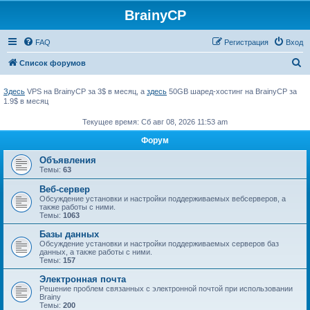
BrainyCP
FAQ
Регистрация
Вход
П
Список форумов
о
Здесь
VPS на BrainyCP за 3$ в месяц, а
здесь
50GB шаред-хостинг на BrainyCP за
и
1.9$ в месяц
с
Текущее время: Сб авг 08, 2026 11:53 am
к
Форум
Объявления
Темы:
63
Веб-сервер
Обсуждение установки и настройки поддерживаемых вебсерверов, а
также работы с ними.
Темы:
1063
Базы данных
Обсуждение установки и настройки поддерживаемых серверов баз
данных, а также работы с ними.
Темы:
157
Электронная почта
Решение проблем связанных с электронной почтой при использовании
Brainy
Темы:
200