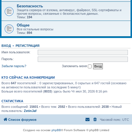
Безопасность
Защита сервера от взлома, антивирус, файрвол, SSL-сертификаты и
прочие вопросы, связанные с безопасностью данных.
Темы:
194
Общее
Все остальные вопросы
Темы:
894
ВХОД
•
РЕГИСТРАЦИЯ
Имя пользователя:
Пароль:
Забыли пароль?
Запомнить меня
КТО СЕЙЧАС НА КОНФЕРЕНЦИИ
Всего
647
посетителей :: 0 зарегистрированных, 0 скрытых и 647 гостей (основано
на активности пользователей за последние 5 минут)
Больше всего посетителей (
8033
) здесь было Чт июл 30, 2026 8:16 pm
СТАТИСТИКА
Всего сообщений:
15601
• Всего тем:
2592
• Всего пользователей:
2038
• Новый
пользователь:
ZetinJaf
Список форумов
Часовой пояс:
UTC
Создано на основе
phpBB
® Forum Software © phpBB Limited