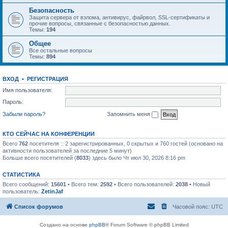
Безопасность
Защита сервера от взлома, антивирус, файрвол, SSL-сертификаты и
прочие вопросы, связанные с безопасностью данных.
Темы:
194
Общее
Все остальные вопросы
Темы:
894
ВХОД
•
РЕГИСТРАЦИЯ
Имя пользователя:
Пароль:
Забыли пароль?
Запомнить меня
КТО СЕЙЧАС НА КОНФЕРЕНЦИИ
Всего
762
посетителя :: 2 зарегистрированных, 0 скрытых и 760 гостей (основано на
активности пользователей за последние 5 минут)
Больше всего посетителей (
8033
) здесь было Чт июл 30, 2026 8:16 pm
СТАТИСТИКА
Всего сообщений:
15601
• Всего тем:
2592
• Всего пользователей:
2038
• Новый
пользователь:
ZetinJaf
Список форумов
Часовой пояс:
UTC
Создано на основе
phpBB
® Forum Software © phpBB Limited