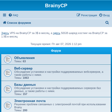
BrainyCP
FAQ
Регистрация
Вход
П
Список форумов
о
Здесь
VPS на BrainyCP за 3$ в месяц, а
здесь
50GB шаред-хостинг на BrainyCP за
и
1.9$ в месяц
с
Текущее время: Пт авг 07, 2026 1:12 pm
к
Форум
Объявления
Темы:
63
Веб-сервер
Обсуждение установки и настройки поддерживаемых вебсерверов, а
также работы с ними.
Темы:
1063
Базы данных
Обсуждение установки и настройки поддерживаемых серверов баз
данных, а также работы с ними.
Темы:
157
Электронная почта
Решение проблем связанных с электронной почтой при использовании
Brainy
Темы:
200