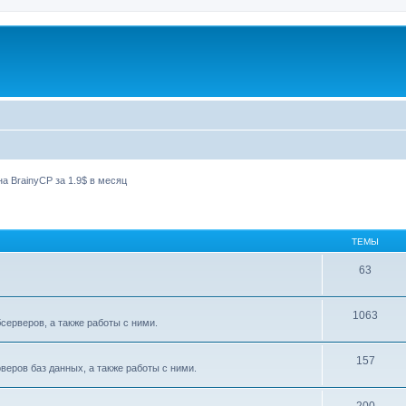
а BrainyCP за 1.9$ в месяц
ТЕМЫ
63
1063
ерверов, а также работы с ними.
157
еров баз данных, а также работы с ними.