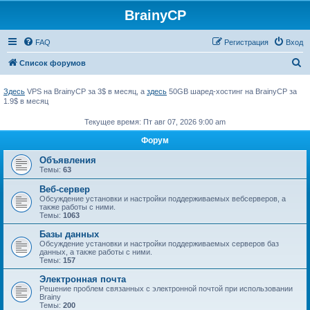
BrainyCP
FAQ
Регистрация
Вход
П
Список форумов
о
Здесь
VPS на BrainyCP за 3$ в месяц, а
здесь
50GB шаред-хостинг на BrainyCP за
и
1.9$ в месяц
с
Текущее время: Пт авг 07, 2026 9:00 am
к
Форум
Объявления
Темы:
63
Веб-сервер
Обсуждение установки и настройки поддерживаемых вебсерверов, а
также работы с ними.
Темы:
1063
Базы данных
Обсуждение установки и настройки поддерживаемых серверов баз
данных, а также работы с ними.
Темы:
157
Электронная почта
Решение проблем связанных с электронной почтой при использовании
Brainy
Темы:
200