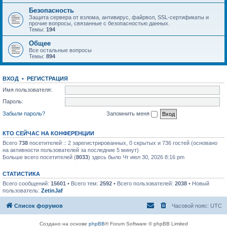
Безопасность
Защита сервера от взлома, антивирус, файрвол, SSL-сертификаты и
прочие вопросы, связанные с безопасностью данных.
Темы:
194
Общее
Все остальные вопросы
Темы:
894
ВХОД
•
РЕГИСТРАЦИЯ
Имя пользователя:
Пароль:
Забыли пароль?
Запомнить меня
КТО СЕЙЧАС НА КОНФЕРЕНЦИИ
Всего
738
посетителей :: 2 зарегистрированных, 0 скрытых и 736 гостей (основано
на активности пользователей за последние 5 минут)
Больше всего посетителей (
8033
) здесь было Чт июл 30, 2026 8:16 pm
СТАТИСТИКА
Всего сообщений:
15601
• Всего тем:
2592
• Всего пользователей:
2038
• Новый
пользователь:
ZetinJaf
Список форумов
Часовой пояс:
UTC
Создано на основе
phpBB
® Forum Software © phpBB Limited