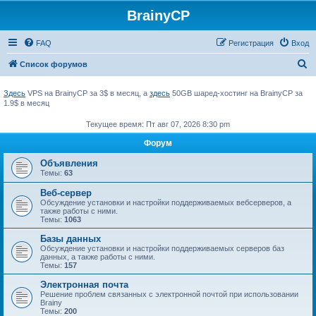
BrainyCP
FAQ
Регистрация
Вход
П
Список форумов
о
Здесь
VPS на BrainyCP за 3$ в месяц, а
здесь
50GB шаред-хостинг на BrainyCP за
и
1.9$ в месяц
с
Текущее время: Пт авг 07, 2026 8:30 pm
к
Форум
Объявления
Темы:
63
Веб-сервер
Обсуждение установки и настройки поддерживаемых вебсерверов, а
также работы с ними.
Темы:
1063
Базы данных
Обсуждение установки и настройки поддерживаемых серверов баз
данных, а также работы с ними.
Темы:
157
Электронная почта
Решение проблем связанных с электронной почтой при использовании
Brainy
Темы:
200