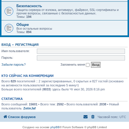
Безопасность
Защита сервера от взлома, антивирус, файрвол, SSL-сертификаты и
прочие вопросы, связанные с безопасностью данных.
Темы:
194
Общее
Все остальные вопросы
Темы:
894
ВХОД
•
РЕГИСТРАЦИЯ
Имя пользователя:
Пароль:
Забыли пароль?
Запомнить меня
КТО СЕЙЧАС НА КОНФЕРЕНЦИИ
Всего
829
посетителей :: 2 зарегистрированных, 0 скрытых и 827 гостей (основано
на активности пользователей за последние 5 минут)
Больше всего посетителей (
8033
) здесь было Чт июл 30, 2026 8:16 pm
СТАТИСТИКА
Всего сообщений:
15601
• Всего тем:
2592
• Всего пользователей:
2038
• Новый
пользователь:
ZetinJaf
Список форумов
Часовой пояс:
UTC
Создано на основе
phpBB
® Forum Software © phpBB Limited