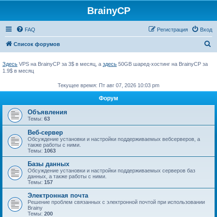
BrainyCP
FAQ
Регистрация
Вход
П
Список форумов
о
Здесь
VPS на BrainyCP за 3$ в месяц, а
здесь
50GB шаред-хостинг на BrainyCP за
и
1.9$ в месяц
с
Текущее время: Пт авг 07, 2026 10:03 pm
к
Форум
Объявления
Темы:
63
Веб-сервер
Обсуждение установки и настройки поддерживаемых вебсерверов, а
также работы с ними.
Темы:
1063
Базы данных
Обсуждение установки и настройки поддерживаемых серверов баз
данных, а также работы с ними.
Темы:
157
Электронная почта
Решение проблем связанных с электронной почтой при использовании
Brainy
Темы:
200