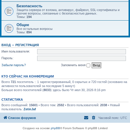
Безопасность
Защита сервера от взлома, антивирус, файрвол, SSL-сертификаты и
прочие вопросы, связанные с безопасностью данных.
Темы:
194
Общее
Все остальные вопросы
Темы:
894
ВХОД
•
РЕГИСТРАЦИЯ
Имя пользователя:
Пароль:
Забыли пароль?
Запомнить меня
КТО СЕЙЧАС НА КОНФЕРЕНЦИИ
Всего
721
посетитель :: 1 зарегистрированный, 0 скрытых и 720 гостей (основано на
активности пользователей за последние 5 минут)
Больше всего посетителей (
8033
) здесь было Чт июл 30, 2026 8:16 pm
СТАТИСТИКА
Всего сообщений:
15601
• Всего тем:
2592
• Всего пользователей:
2038
• Новый
пользователь:
ZetinJaf
Список форумов
Часовой пояс:
UTC
Создано на основе
phpBB
® Forum Software © phpBB Limited