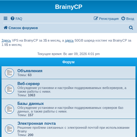
BrainyCP
FAQ
Регистрация
Вход
П
Список форумов
о
Здесь
VPS на BrainyCP за 3$ в месяц, а
здесь
50GB шаред-хостинг на BrainyCP за
и
1.9$ в месяц
с
Текущее время: Вс авг 09, 2026 4:01 pm
к
Форум
Объявления
Темы:
63
Веб-сервер
Обсуждение установки и настройки поддерживаемых вебсерверов, а
также работы с ними.
Темы:
1063
Базы данных
Обсуждение установки и настройки поддерживаемых серверов баз
данных, а также работы с ними.
Темы:
157
Электронная почта
Решение проблем связанных с электронной почтой при использовании
Brainy
Темы:
200