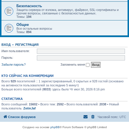
Безопасность
Защита сервера от взлома, антивирус, файрвол, SSL-сертификаты и
прочие вопросы, связанные с безопасностью данных.
Темы:
194
Общее
Все остальные вопросы
Темы:
894
ВХОД
•
РЕГИСТРАЦИЯ
Имя пользователя:
Пароль:
Забыли пароль?
Запомнить меня
КТО СЕЙЧАС НА КОНФЕРЕНЦИИ
Всего
929
посетителей :: 1 зарегистрированный, 0 скрытых и 928 гостей (основано
на активности пользователей за последние 5 минут)
Больше всего посетителей (
8033
) здесь было Чт июл 30, 2026 8:16 pm
СТАТИСТИКА
Всего сообщений:
15602
• Всего тем:
2592
• Всего пользователей:
2038
• Новый
пользователь:
ZetinJaf
Список форумов
Часовой пояс:
UTC
Создано на основе
phpBB
® Forum Software © phpBB Limited