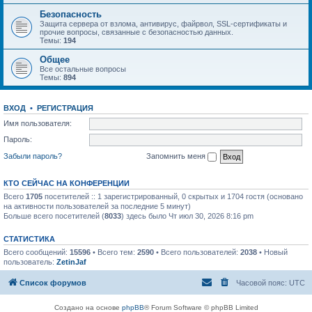
Безопасность
Защита сервера от взлома, антивирус, файрвол, SSL-сертификаты и
прочие вопросы, связанные с безопасностью данных.
Темы:
194
Общее
Все остальные вопросы
Темы:
894
ВХОД
•
РЕГИСТРАЦИЯ
Имя пользователя:
Пароль:
Забыли пароль?
Запомнить меня
КТО СЕЙЧАС НА КОНФЕРЕНЦИИ
Всего
1705
посетителей :: 1 зарегистрированный, 0 скрытых и 1704 гостя (основано
на активности пользователей за последние 5 минут)
Больше всего посетителей (
8033
) здесь было Чт июл 30, 2026 8:16 pm
СТАТИСТИКА
Всего сообщений:
15596
• Всего тем:
2590
• Всего пользователей:
2038
• Новый
пользователь:
ZetinJaf
Список форумов
Часовой пояс:
UTC
Создано на основе
phpBB
® Forum Software © phpBB Limited