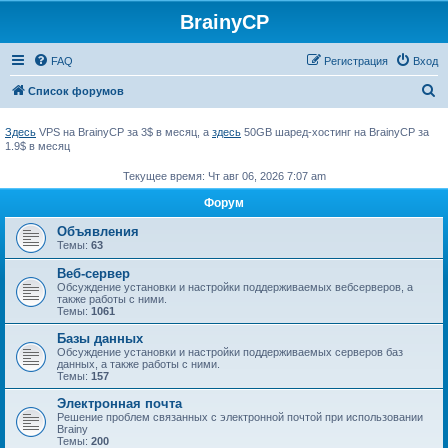
BrainyCP
FAQ
Регистрация
Вход
П
Список форумов
о
Здесь
VPS на BrainyCP за 3$ в месяц, а
здесь
50GB шаред-хостинг на BrainyCP за
и
1.9$ в месяц
с
Текущее время: Чт авг 06, 2026 7:07 am
к
Форум
Объявления
Темы:
63
Веб-сервер
Обсуждение установки и настройки поддерживаемых вебсерверов, а
также работы с ними.
Темы:
1061
Базы данных
Обсуждение установки и настройки поддерживаемых серверов баз
данных, а также работы с ними.
Темы:
157
Электронная почта
Решение проблем связанных с электронной почтой при использовании
Brainy
Темы:
200