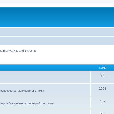
а BrainyCP за 1.9$ в месяц
ТЕМЫ
63
1063
ерверов, а также работы с ними.
157
еров баз данных, а также работы с ними.