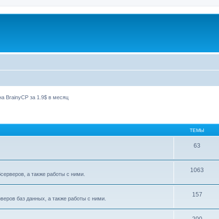
а BrainyCP за 1.9$ в месяц
ТЕМЫ
63
1063
ерверов, а также работы с ними.
157
еров баз данных, а также работы с ними.