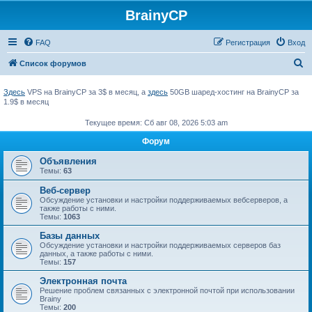
BrainyCP
FAQ
Регистрация
Вход
П
Список форумов
о
Здесь
VPS на BrainyCP за 3$ в месяц, а
здесь
50GB шаред-хостинг на BrainyCP за
и
1.9$ в месяц
с
Текущее время: Сб авг 08, 2026 5:03 am
к
Форум
Объявления
Темы:
63
Веб-сервер
Обсуждение установки и настройки поддерживаемых вебсерверов, а
также работы с ними.
Темы:
1063
Базы данных
Обсуждение установки и настройки поддерживаемых серверов баз
данных, а также работы с ними.
Темы:
157
Электронная почта
Решение проблем связанных с электронной почтой при использовании
Brainy
Темы:
200