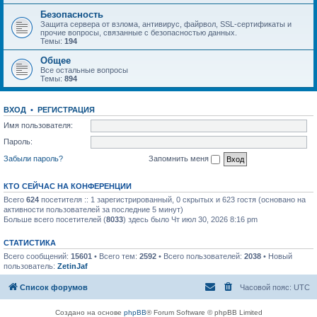
Безопасность
Защита сервера от взлома, антивирус, файрвол, SSL-сертификаты и
прочие вопросы, связанные с безопасностью данных.
Темы:
194
Общее
Все остальные вопросы
Темы:
894
ВХОД
•
РЕГИСТРАЦИЯ
Имя пользователя:
Пароль:
Забыли пароль?
Запомнить меня
КТО СЕЙЧАС НА КОНФЕРЕНЦИИ
Всего
624
посетителя :: 1 зарегистрированный, 0 скрытых и 623 гостя (основано на
активности пользователей за последние 5 минут)
Больше всего посетителей (
8033
) здесь было Чт июл 30, 2026 8:16 pm
СТАТИСТИКА
Всего сообщений:
15601
• Всего тем:
2592
• Всего пользователей:
2038
• Новый
пользователь:
ZetinJaf
Список форумов
Часовой пояс:
UTC
Создано на основе
phpBB
® Forum Software © phpBB Limited