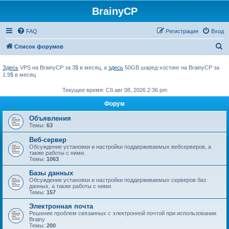
BrainyCP
FAQ
Регистрация
Вход
П
Список форумов
о
Здесь
VPS на BrainyCP за 3$ в месяц, а
здесь
50GB шаред-хостинг на BrainyCP за
и
1.9$ в месяц
с
Текущее время: Сб авг 08, 2026 2:36 pm
к
Форум
Объявления
Темы:
63
Веб-сервер
Обсуждение установки и настройки поддерживаемых вебсерверов, а
также работы с ними.
Темы:
1063
Базы данных
Обсуждение установки и настройки поддерживаемых серверов баз
данных, а также работы с ними.
Темы:
157
Электронная почта
Решение проблем связанных с электронной почтой при использовании
Brainy
Темы:
200