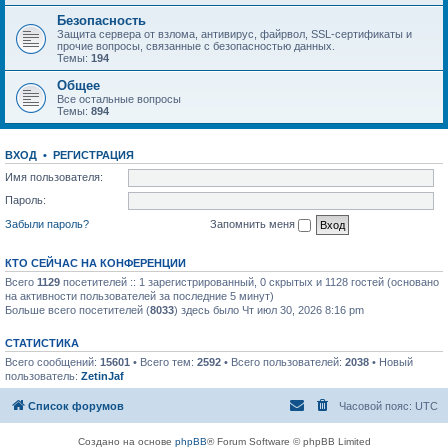
Безопасность
Защита сервера от взлома, антивирус, файрвол, SSL-сертификаты и
прочие вопросы, связанные с безопасностью данных.
Темы:
194
Общее
Все остальные вопросы
Темы:
894
ВХОД
•
РЕГИСТРАЦИЯ
Имя пользователя:
Пароль:
Забыли пароль?
Запомнить меня
КТО СЕЙЧАС НА КОНФЕРЕНЦИИ
Всего
1129
посетителей :: 1 зарегистрированный, 0 скрытых и 1128 гостей (основано
на активности пользователей за последние 5 минут)
Больше всего посетителей (
8033
) здесь было Чт июл 30, 2026 8:16 pm
СТАТИСТИКА
Всего сообщений:
15601
• Всего тем:
2592
• Всего пользователей:
2038
• Новый
пользователь:
ZetinJaf
Список форумов
Часовой пояс:
UTC
Создано на основе
phpBB
® Forum Software © phpBB Limited