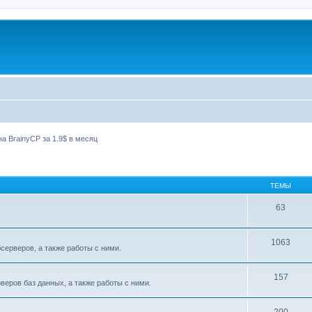
а BrainyCP за 1.9$ в месяц
ТЕМЫ
63
1063
ерверов, а также работы с ними.
157
еров баз данных, а также работы с ними.