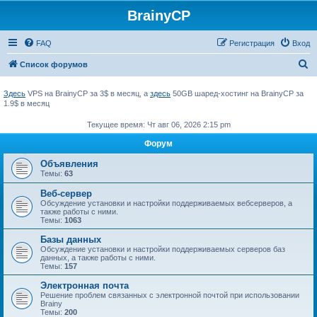
BrainyCP
FAQ
Регистрация
Вход
П
Список форумов
о
Здесь
VPS на BrainyCP за 3$ в месяц, а
здесь
50GB шаред-хостинг на BrainyCP за
и
1.9$ в месяц
с
Текущее время: Чт авг 06, 2026 2:15 pm
к
Форум
Объявления
Темы:
63
Веб-сервер
Обсуждение установки и настройки поддерживаемых вебсерверов, а
также работы с ними.
Темы:
1063
Базы данных
Обсуждение установки и настройки поддерживаемых серверов баз
данных, а также работы с ними.
Темы:
157
Электронная почта
Решение проблем связанных с электронной почтой при использовании
Brainy
Темы:
200