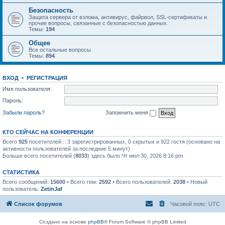
Безопасность
Защита сервера от взлома, антивирус, файрвол, SSL-сертификаты и
прочие вопросы, связанные с безопасностью данных.
Темы:
194
Общее
Все остальные вопросы
Темы:
894
ВХОД
•
РЕГИСТРАЦИЯ
Имя пользователя:
Пароль:
Забыли пароль?
Запомнить меня
КТО СЕЙЧАС НА КОНФЕРЕНЦИИ
Всего
925
посетителей :: 3 зарегистрированных, 0 скрытых и 922 гостя (основано на
активности пользователей за последние 5 минут)
Больше всего посетителей (
8033
) здесь было Чт июл 30, 2026 8:16 pm
СТАТИСТИКА
Всего сообщений:
15600
• Всего тем:
2592
• Всего пользователей:
2038
• Новый
пользователь:
ZetinJaf
Список форумов
Часовой пояс:
UTC
Создано на основе
phpBB
® Forum Software © phpBB Limited