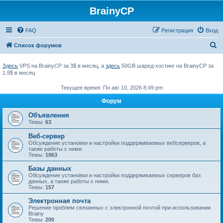
BrainyCP
FAQ
Регистрация
Вход
П
Список форумов
о
Здесь
VPS на BrainyCP за 3$ в месяц, а
здесь
50GB шаред-хостинг на BrainyCP за
и
1.9$ в месяц
с
Текущее время: Пн авг 10, 2026 8:49 pm
к
Форум
Объявления
Темы:
63
Веб-сервер
Обсуждение установки и настройки поддерживаемых вебсерверов, а
также работы с ними.
Темы:
1063
Базы данных
Обсуждение установки и настройки поддерживаемых серверов баз
данных, а также работы с ними.
Темы:
157
Электронная почта
Решение проблем связанных с электронной почтой при использовании
Brainy
Темы:
200