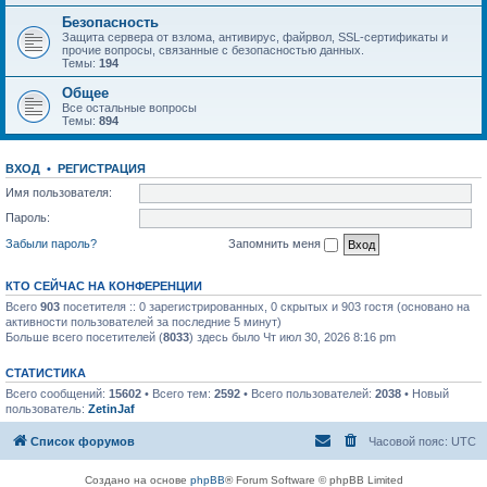
Безопасность
Защита сервера от взлома, антивирус, файрвол, SSL-сертификаты и
прочие вопросы, связанные с безопасностью данных.
Темы:
194
Общее
Все остальные вопросы
Темы:
894
ВХОД
•
РЕГИСТРАЦИЯ
Имя пользователя:
Пароль:
Забыли пароль?
Запомнить меня
КТО СЕЙЧАС НА КОНФЕРЕНЦИИ
Всего
903
посетителя :: 0 зарегистрированных, 0 скрытых и 903 гостя (основано на
активности пользователей за последние 5 минут)
Больше всего посетителей (
8033
) здесь было Чт июл 30, 2026 8:16 pm
СТАТИСТИКА
Всего сообщений:
15602
• Всего тем:
2592
• Всего пользователей:
2038
• Новый
пользователь:
ZetinJaf
Список форумов
Часовой пояс:
UTC
Создано на основе
phpBB
® Forum Software © phpBB Limited