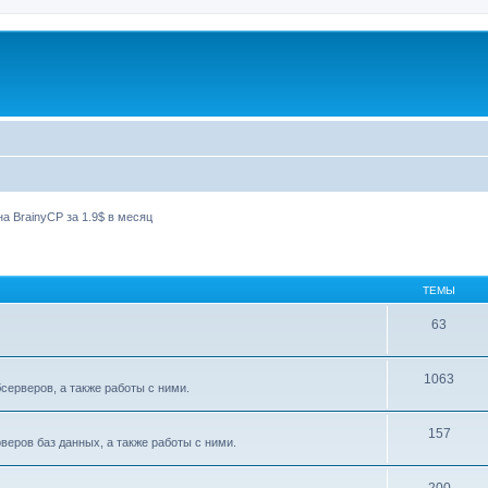
а BrainyCP за 1.9$ в месяц
ТЕМЫ
63
1063
ерверов, а также работы с ними.
157
еров баз данных, а также работы с ними.