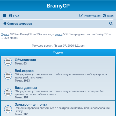
BrainyCP
FAQ
Регистрация
Вход
П
Список форумов
о
Здесь
VPS на BrainyCP за 3$ в месяц, а
здесь
50GB шаред-хостинг на BrainyCP за
и
1.9$ в месяц
с
Текущее время: Пт авг 07, 2026 6:11 pm
к
Форум
Объявления
Темы:
63
Веб-сервер
Обсуждение установки и настройки поддерживаемых вебсерверов, а
также работы с ними.
Темы:
1063
Базы данных
Обсуждение установки и настройки поддерживаемых серверов баз
данных, а также работы с ними.
Темы:
157
Электронная почта
Решение проблем связанных с электронной почтой при использовании
Brainy
Темы:
200