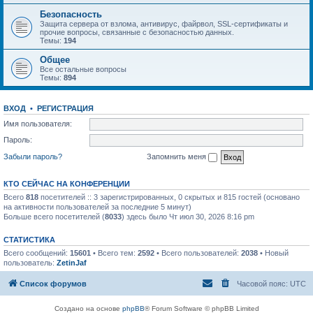
Безопасность
Защита сервера от взлома, антивирус, файрвол, SSL-сертификаты и
прочие вопросы, связанные с безопасностью данных.
Темы:
194
Общее
Все остальные вопросы
Темы:
894
ВХОД
•
РЕГИСТРАЦИЯ
Имя пользователя:
Пароль:
Забыли пароль?
Запомнить меня
КТО СЕЙЧАС НА КОНФЕРЕНЦИИ
Всего
818
посетителей :: 3 зарегистрированных, 0 скрытых и 815 гостей (основано
на активности пользователей за последние 5 минут)
Больше всего посетителей (
8033
) здесь было Чт июл 30, 2026 8:16 pm
СТАТИСТИКА
Всего сообщений:
15601
• Всего тем:
2592
• Всего пользователей:
2038
• Новый
пользователь:
ZetinJaf
Список форумов
Часовой пояс:
UTC
Создано на основе
phpBB
® Forum Software © phpBB Limited