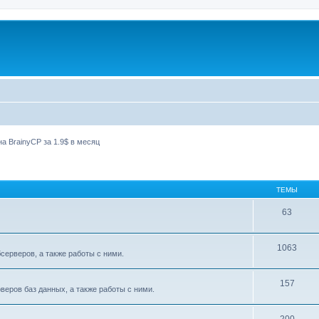
а BrainyCP за 1.9$ в месяц
ТЕМЫ
63
1063
ерверов, а также работы с ними.
157
еров баз данных, а также работы с ними.