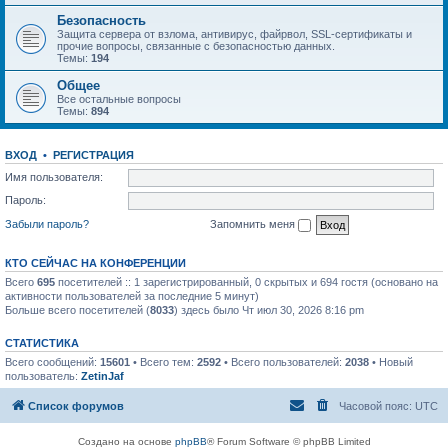
Безопасность
Защита сервера от взлома, антивирус, файрвол, SSL-сертификаты и
прочие вопросы, связанные с безопасностью данных.
Темы:
194
Общее
Все остальные вопросы
Темы:
894
ВХОД
•
РЕГИСТРАЦИЯ
Имя пользователя:
Пароль:
Забыли пароль?
Запомнить меня
КТО СЕЙЧАС НА КОНФЕРЕНЦИИ
Всего
695
посетителей :: 1 зарегистрированный, 0 скрытых и 694 гостя (основано на
активности пользователей за последние 5 минут)
Больше всего посетителей (
8033
) здесь было Чт июл 30, 2026 8:16 pm
СТАТИСТИКА
Всего сообщений:
15601
• Всего тем:
2592
• Всего пользователей:
2038
• Новый
пользователь:
ZetinJaf
Список форумов
Часовой пояс:
UTC
Создано на основе
phpBB
® Forum Software © phpBB Limited