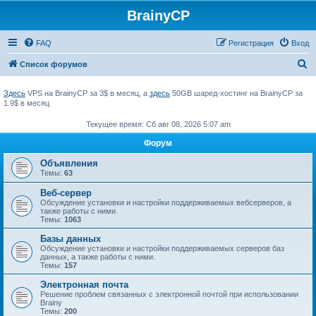
BrainyCP
FAQ
Регистрация
Вход
П
Список форумов
о
Здесь
VPS на BrainyCP за 3$ в месяц, а
здесь
50GB шаред-хостинг на BrainyCP за
и
1.9$ в месяц
с
Текущее время: Сб авг 08, 2026 5:07 am
к
Форум
Объявления
Темы:
63
Веб-сервер
Обсуждение установки и настройки поддерживаемых вебсерверов, а
также работы с ними.
Темы:
1063
Базы данных
Обсуждение установки и настройки поддерживаемых серверов баз
данных, а также работы с ними.
Темы:
157
Электронная почта
Решение проблем связанных с электронной почтой при использовании
Brainy
Темы:
200