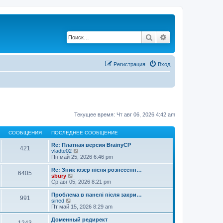
Поиск
Расширенный по
Регистрация
Вход
Текущее время: Чт авг 06, 2026 4:42 am
СООБЩЕНИЯ
ПОСЛЕДНЕЕ СООБЩЕНИЕ
Re: Платная версия BrainyCP
421
П
vladte02
е
Пн май 25, 2026 6:46 pm
р
е
Re: Зник юзер після рознесенн…
6405
й
П
sbury
т
е
Ср авг 05, 2026 8:21 pm
и
р
к
е
Проблема в панелі після закри…
991
п
й
П
sined
о
т
е
Пт май 15, 2026 8:29 am
с
и
р
л
к
е
Доменный редирект
е