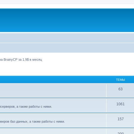
а BrainyCP за 1.9$ в месяц
ТЕМЫ
63
1061
ерверов, а также работы с ними.
157
еров баз данных, а также работы с ними.