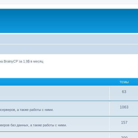
а BrainyCP за 1.9$ в месяц
ТЕМЫ
63
1063
ерверов, а также работы с ними.
157
еров баз данных, а также работы с ними.