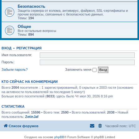
Безопасность
Защита сервера от взлома, антивирус, файрвол, SSL-сертификаты и
прочие вопросы, связанные с безопасностью данных.
Темы:
194
Общее
Все остальные вопросы
Темы:
894
ВХОД
•
РЕГИСТРАЦИЯ
Имя пользователя:
Пароль:
Забыли пароль?
Запомнить меня
КТО СЕЙЧАС НА КОНФЕРЕНЦИИ
Всего
2004
посетителя :: 1 зарегистрированный, 0 скрытых и 2003 гостя (основано
на активности пользователей за последние 5 минут)
Больше всего посетителей (
8033
) здесь было Чт июл 30, 2026 8:16 pm
СТАТИСТИКА
Всего сообщений:
15596
• Всего тем:
2590
• Всего пользователей:
2038
• Новый
пользователь:
ZetinJaf
Список форумов
Часовой пояс:
UTC
Создано на основе
phpBB
® Forum Software © phpBB Limited