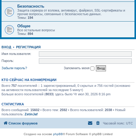
Безопасность
Защита сервера от взлома, антивирус, файрвол, SSL-сертификаты и
прочие вопросы, связанные с безопасностью данных.
Темы:
194
Общее
Все остальные вопросы
Темы:
894
ВХОД
•
РЕГИСТРАЦИЯ
Имя пользователя:
Пароль:
Забыли пароль?
Запомнить меня
КТО СЕЙЧАС НА КОНФЕРЕНЦИИ
Всего
757
посетителей :: 1 зарегистрированный, 0 скрытых и 756 гостей (основано
на активности пользователей за последние 5 минут)
Больше всего посетителей (
8033
) здесь было Чт июл 30, 2026 8:16 pm
СТАТИСТИКА
Всего сообщений:
15602
• Всего тем:
2592
• Всего пользователей:
2038
• Новый
пользователь:
ZetinJaf
Список форумов
Часовой пояс:
UTC
Создано на основе
phpBB
® Forum Software © phpBB Limited