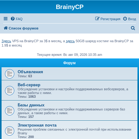
BrainyCP
FAQ
Регистрация
Вход
П
Список форумов
о
Здесь
VPS на BrainyCP за 3$ в месяц, а
здесь
50GB шаред-хостинг на BrainyCP за
и
1.9$ в месяц
с
Текущее время: Вс авг 09, 2026 10:35 am
к
Форум
Объявления
Темы:
63
Веб-сервер
Обсуждение установки и настройки поддерживаемых вебсерверов, а
также работы с ними.
Темы:
1063
Базы данных
Обсуждение установки и настройки поддерживаемых серверов баз
данных, а также работы с ними.
Темы:
157
Электронная почта
Решение проблем связанных с электронной почтой при использовании
Brainy
Темы:
200