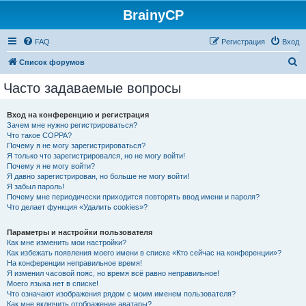
BrainyCP
FAQ
Регистрация
Вход
П
Список форумов
о
Часто задаваемые вопросы
и
с
Вход на конференцию и регистрация
Зачем мне нужно регистрироваться?
к
Что такое COPPA?
Почему я не могу зарегистрироваться?
Я только что зарегистрировался, но не могу войти!
Почему я не могу войти?
Я давно зарегистрирован, но больше не могу войти!
Я забыл пароль!
Почему мне периодически приходится повторять ввод имени и пароля?
Что делает функция «Удалить cookies»?
Параметры и настройки пользователя
Как мне изменить мои настройки?
Как избежать появления моего имени в списке «Кто сейчас на конференции»?
На конференции неправильное время!
Я изменил часовой пояс, но время всё равно неправильное!
Моего языка нет в списке!
Что означают изображения рядом с моим именем пользователя?
Как мне включить отображение аватары?