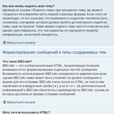
Как мне вновь поднять мою тему?
Щёлкнув по ссылке «Поднять тему» при просмотре темы, вы можете
«поднять» её в верхнюю часть первой страницы форума. Если этого не
происходит, то это означает, что возможность поднятия тем могла быть
отключена, или время, которое должно пройти до повторного поднятия
темы, ещё не прошло. Также можно поднять тему, просто ответив на неё,
однако удостоверьтесь, что тем самым вы не нарушаете правила
конференции, на которой находитесь.
Вернуться к началу
Форматирование сообщений и типы создаваемых тем
Что такое BBCode?
BBCode — это особая реализация HTML, предлагающая большие
возможности по форматированию отдельных частей сообщения.
Возможность использования BBCode определяется администратором,
однако BBCode также может быть отключён на уровне сообщения в
форме для его отправки. BBCode очень похож на HTML, но теги в нём
заключаются в квадратные скобки [ и ], а не в < и >. За дополнительной
информацией о BBCode обратитесь к руководству по BBCode, ссылка на
которое доступна из формы отправки сообщений.
Вернуться к началу
Могу ли я использовать HTML?