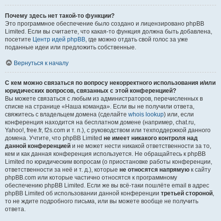
Почему здесь нет такой-то функции?
Это программное обеспечение было создано и лицензировано phpBB
Limited. Если вы считаете, что какая-то функция должна быть добавлена,
посетите
Центр идей phpBB
, где можно отдать свой голос за уже
поданные идеи или предложить собственные.
Вернуться к началу
С кем можно связаться по вопросу некорректного использования и/или
юридических вопросов, связанных с этой конференцией?
Вы можете связаться с любым из администраторов, перечисленных в
списке на странице «Наша команда». Если вы не получили ответа,
свяжитесь с владельцем домена (сделайте
whois lookup
) или, если
конференция находится на бесплатном домене (например, chat.ru,
Yahoo!, free.fr, f2s.com и т. п.), с руководством или техподдержкой данного
домена. Учтите, что phpBB Limited
не имеет никакого контроля над
данной конференцией
и не может нести никакой ответственности за то,
кем и как данная конференция используется. Не обращайтесь к phpBB
Limited по юридическим вопросам (о приостановке работы конференции,
ответственности за неё и т. д.), которые
не относятся напрямую
к сайту
phpBB.com или которые частично относятся к программному
обеспечению phpBB Limited. Если же вы всё-таки пошлёте email в адрес
phpBB Limited об использовании данной конференции
третьей стороной
,
то не ждите подробного письма, или вы можете вообще не получить
ответа.