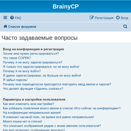
BrainyCP
FAQ
Регистрация
Вход
П
Список форумов
о
Часто задаваемые вопросы
и
с
Вход на конференцию и регистрация
Зачем мне нужно регистрироваться?
к
Что такое COPPA?
Почему я не могу зарегистрироваться?
Я только что зарегистрировался, но не могу войти!
Почему я не могу войти?
Я давно зарегистрирован, но больше не могу войти!
Я забыл пароль!
Почему мне периодически приходится повторять ввод имени и пароля?
Что делает функция «Удалить cookies»?
Параметры и настройки пользователя
Как мне изменить мои настройки?
Как избежать появления моего имени в списке «Кто сейчас на конференции»?
На конференции неправильное время!
Я изменил часовой пояс, но время всё равно неправильное!
Моего языка нет в списке!
Что означают изображения рядом с моим именем пользователя?
Как мне включить отображение аватары?