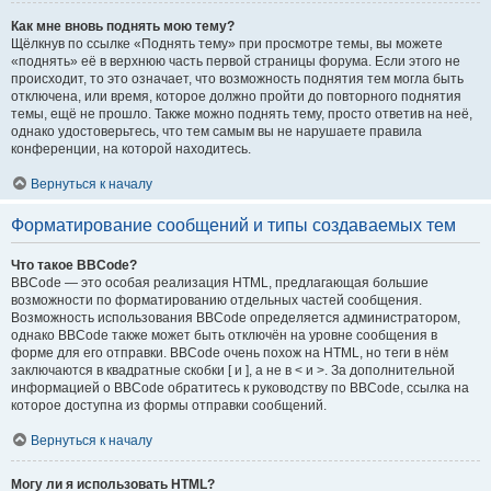
Как мне вновь поднять мою тему?
Щёлкнув по ссылке «Поднять тему» при просмотре темы, вы можете
«поднять» её в верхнюю часть первой страницы форума. Если этого не
происходит, то это означает, что возможность поднятия тем могла быть
отключена, или время, которое должно пройти до повторного поднятия
темы, ещё не прошло. Также можно поднять тему, просто ответив на неё,
однако удостоверьтесь, что тем самым вы не нарушаете правила
конференции, на которой находитесь.
Вернуться к началу
Форматирование сообщений и типы создаваемых тем
Что такое BBCode?
BBCode — это особая реализация HTML, предлагающая большие
возможности по форматированию отдельных частей сообщения.
Возможность использования BBCode определяется администратором,
однако BBCode также может быть отключён на уровне сообщения в
форме для его отправки. BBCode очень похож на HTML, но теги в нём
заключаются в квадратные скобки [ и ], а не в < и >. За дополнительной
информацией о BBCode обратитесь к руководству по BBCode, ссылка на
которое доступна из формы отправки сообщений.
Вернуться к началу
Могу ли я использовать HTML?