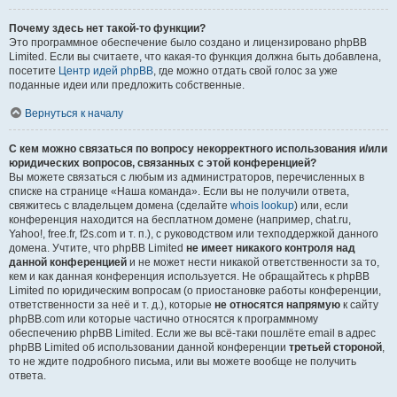
Почему здесь нет такой-то функции?
Это программное обеспечение было создано и лицензировано phpBB
Limited. Если вы считаете, что какая-то функция должна быть добавлена,
посетите
Центр идей phpBB
, где можно отдать свой голос за уже
поданные идеи или предложить собственные.
Вернуться к началу
С кем можно связаться по вопросу некорректного использования и/или
юридических вопросов, связанных с этой конференцией?
Вы можете связаться с любым из администраторов, перечисленных в
списке на странице «Наша команда». Если вы не получили ответа,
свяжитесь с владельцем домена (сделайте
whois lookup
) или, если
конференция находится на бесплатном домене (например, chat.ru,
Yahoo!, free.fr, f2s.com и т. п.), с руководством или техподдержкой данного
домена. Учтите, что phpBB Limited
не имеет никакого контроля над
данной конференцией
и не может нести никакой ответственности за то,
кем и как данная конференция используется. Не обращайтесь к phpBB
Limited по юридическим вопросам (о приостановке работы конференции,
ответственности за неё и т. д.), которые
не относятся напрямую
к сайту
phpBB.com или которые частично относятся к программному
обеспечению phpBB Limited. Если же вы всё-таки пошлёте email в адрес
phpBB Limited об использовании данной конференции
третьей стороной
,
то не ждите подробного письма, или вы можете вообще не получить
ответа.