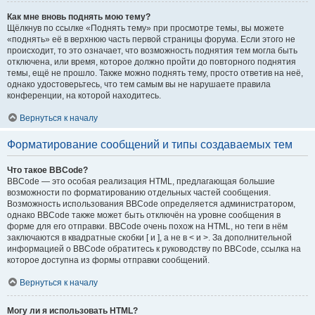
Как мне вновь поднять мою тему?
Щёлкнув по ссылке «Поднять тему» при просмотре темы, вы можете
«поднять» её в верхнюю часть первой страницы форума. Если этого не
происходит, то это означает, что возможность поднятия тем могла быть
отключена, или время, которое должно пройти до повторного поднятия
темы, ещё не прошло. Также можно поднять тему, просто ответив на неё,
однако удостоверьтесь, что тем самым вы не нарушаете правила
конференции, на которой находитесь.
Вернуться к началу
Форматирование сообщений и типы создаваемых тем
Что такое BBCode?
BBCode — это особая реализация HTML, предлагающая большие
возможности по форматированию отдельных частей сообщения.
Возможность использования BBCode определяется администратором,
однако BBCode также может быть отключён на уровне сообщения в
форме для его отправки. BBCode очень похож на HTML, но теги в нём
заключаются в квадратные скобки [ и ], а не в < и >. За дополнительной
информацией о BBCode обратитесь к руководству по BBCode, ссылка на
которое доступна из формы отправки сообщений.
Вернуться к началу
Могу ли я использовать HTML?