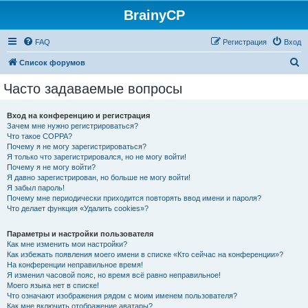
BrainyCP
FAQ
Регистрация
Вход
П
Список форумов
о
Часто задаваемые вопросы
и
с
Вход на конференцию и регистрация
Зачем мне нужно регистрироваться?
к
Что такое COPPA?
Почему я не могу зарегистрироваться?
Я только что зарегистрировался, но не могу войти!
Почему я не могу войти?
Я давно зарегистрирован, но больше не могу войти!
Я забыл пароль!
Почему мне периодически приходится повторять ввод имени и пароля?
Что делает функция «Удалить cookies»?
Параметры и настройки пользователя
Как мне изменить мои настройки?
Как избежать появления моего имени в списке «Кто сейчас на конференции»?
На конференции неправильное время!
Я изменил часовой пояс, но время всё равно неправильное!
Моего языка нет в списке!
Что означают изображения рядом с моим именем пользователя?
Как мне включить отображение аватары?