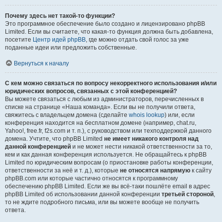
Почему здесь нет такой-то функции?
Это программное обеспечение было создано и лицензировано phpBB
Limited. Если вы считаете, что какая-то функция должна быть добавлена,
посетите
Центр идей phpBB
, где можно отдать свой голос за уже
поданные идеи или предложить собственные.
Вернуться к началу
С кем можно связаться по вопросу некорректного использования и/или
юридических вопросов, связанных с этой конференцией?
Вы можете связаться с любым из администраторов, перечисленных в
списке на странице «Наша команда». Если вы не получили ответа,
свяжитесь с владельцем домена (сделайте
whois lookup
) или, если
конференция находится на бесплатном домене (например, chat.ru,
Yahoo!, free.fr, f2s.com и т. п.), с руководством или техподдержкой данного
домена. Учтите, что phpBB Limited
не имеет никакого контроля над
данной конференцией
и не может нести никакой ответственности за то,
кем и как данная конференция используется. Не обращайтесь к phpBB
Limited по юридическим вопросам (о приостановке работы конференции,
ответственности за неё и т. д.), которые
не относятся напрямую
к сайту
phpBB.com или которые частично относятся к программному
обеспечению phpBB Limited. Если же вы всё-таки пошлёте email в адрес
phpBB Limited об использовании данной конференции
третьей стороной
,
то не ждите подробного письма, или вы можете вообще не получить
ответа.