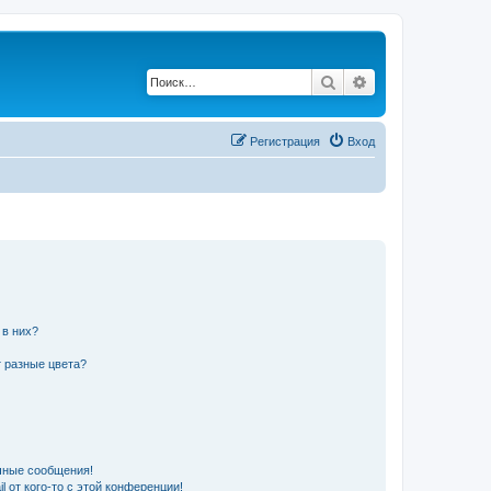
Поиск
Расширенный по
Регистрация
Вход
 в них?
 разные цвета?
чные сообщения!
 от кого-то с этой конференции!