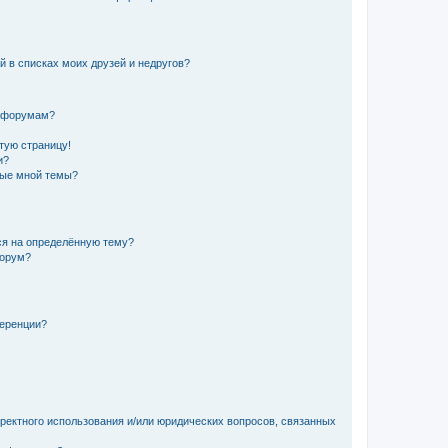
й в списках моих друзей и недругов?
и форумам?
стую страницу!
и?
ные мной темы?
ься на определённую тему?
форум?
ференции?
рректного использования и/или юридических вопросов, связанных