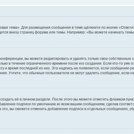
овая тема». Для размещения сообщения в теме щёлкните по кнопке «Ответит
ится внизу страниц форума или темы. Например: «Вы можете начинать темы»
конференции, вы можете редактировать и удалять только свои собственные 
ько в течение ограниченного времени после его создания. Если кто-то уже 
дату и время последней из них. Эта надпись не появляется, если сообщение 
ию. Учтите, что обычные пользователи не могут удалить сообщение, если на 
создать её в личном разделе. После этого вы можете отметить флажком пун
обавление подписи по умолчанию ко всем вашим сообщениям, сделав соотве
а это, вы сможете отменить добавление подписи в отдельных сообщениях, у