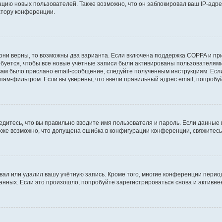
ию новых пользователей. Также возможно, что он заблокировал ваш IP-адре
атору конференции.
они верны, то возможны два варианта. Если включена поддержка COPPA и при 
уется, чтобы все новые учётные записи были активированы пользователями
ам было прислано email-сообщение, следуйте полученным инструкциям. Если
пам-фильтром. Если вы уверены, что ввели правильный адрес email, попробу
едитесь, что вы правильно вводите имя пользователя и пароль. Если данные
Также возможно, что допущена ошибка в конфигурации конференции, свяжитес
вал или удалил вашу учётную запись. Кроме того, многие конференции перио
ных. Если это произошло, попробуйте зарегистрироваться снова и активнее 