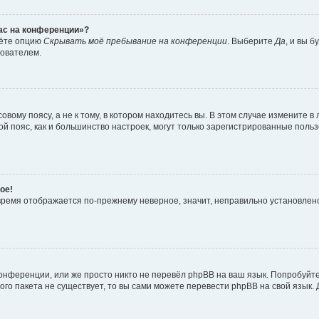
час на конференции»?
дёте опцию
Скрывать моё пребывание на конференции
. Выберите
Да
, и вы 
зователем.
вому поясу, а не к тому, в котором находитесь вы. В этом случае измените в 
овой пояс, как и большинство настроек, могут только зарегистрированные пол
ое!
о время отображается по-прежнему неверное, значит, неправильно установле
онференции, или же просто никто не перевёл phpBB на ваш язык. Попробуйт
вого пакета не существует, то вы сами можете перевести phpBB на свой язы