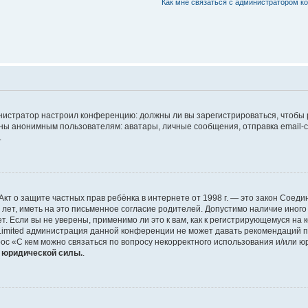
Как мне связаться с администратором 
дминистратор настроил конференцию: должны ли вы зарегистрироваться, чтобы
 анонимным пользователям: аватары, личные сообщения, отправка email-сооб
.
 или Акт о защите частных прав ребёнка в интернете от 1998 г. — это закон Со
т, иметь на это письменное согласие родителей. Допустимо наличие иного
 Если вы не уверены, применимо ли это к вам, как к регистрирующемуся на 
Limited администрация данной конференции не может давать рекомендаций 
ос «С кем можно связаться по вопросу некорректного использования и/или ю
т юридической силы.
.