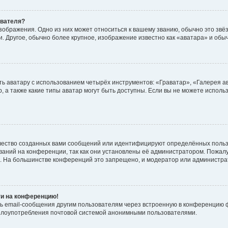
ователя?
зображения. Одно из них может относиться к вашему званию, обычно это звёзд
. Другое, обычно более крупное, изображение известно как «аватара» и обы
ь аватару с использованием четырёх инструментов: «Граватар», «Галерея а
, а также какие типы аватар могут быть доступны. Если вы не можете испол
чество созданных вами сообщений или идентифицируют определённых польз
аний на конференции, так как они установлены её администратором. Пожал
е. На большинстве конференций это запрещено, и модератор или администра
ти на конференцию!
ь email-сообщения другим пользователям через встроенную в конференцию ф
ь злоупотребления почтовой системой анонимными пользователями.