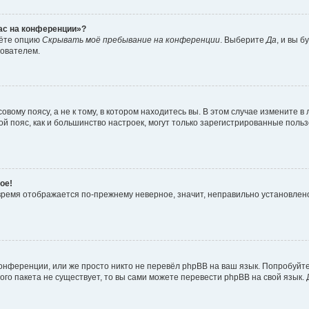
час на конференции»?
дёте опцию
Скрывать моё пребывание на конференции
. Выберите
Да
, и вы 
зователем.
вому поясу, а не к тому, в котором находитесь вы. В этом случае измените в 
овой пояс, как и большинство настроек, могут только зарегистрированные пол
ое!
о время отображается по-прежнему неверное, значит, неправильно установле
онференции, или же просто никто не перевёл phpBB на ваш язык. Попробуйт
вого пакета не существует, то вы сами можете перевести phpBB на свой язы