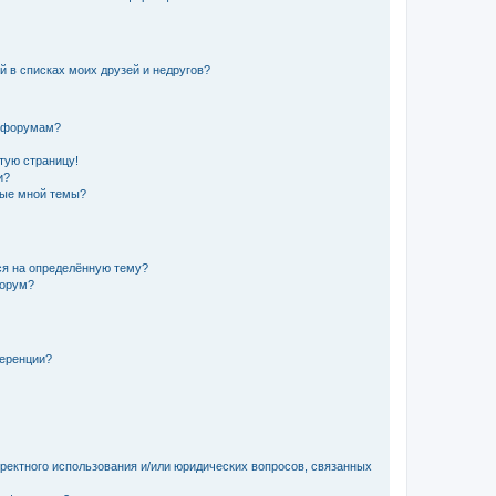
й в списках моих друзей и недругов?
и форумам?
стую страницу!
и?
ные мной темы?
ься на определённую тему?
форум?
ференции?
рректного использования и/или юридических вопросов, связанных