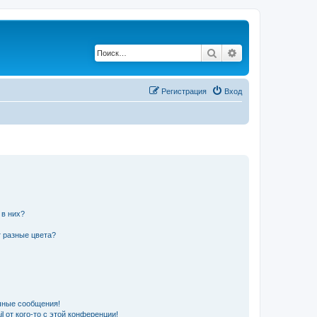
Поиск
Расширенный по
Регистрация
Вход
 в них?
 разные цвета?
чные сообщения!
 от кого-то с этой конференции!