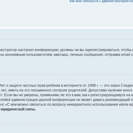
Как мне связаться с администратором 
дминистратор настроил конференцию: должны ли вы зарегистрироваться, чтобы
 анонимным пользователям: аватары, личные сообщения, отправка email-сооб
.
 или Акт о защите частных прав ребёнка в интернете от 1998 г. — это закон Со
т, иметь на это письменное согласие родителей. Допустимо наличие иного
 Если вы не уверены, применимо ли это к вам, как к регистрирующемуся на 
Limited администрация данной конференции не может давать рекомендаций 
ос «С кем можно связаться по вопросу некорректного использования и/или ю
т юридической силы.
.