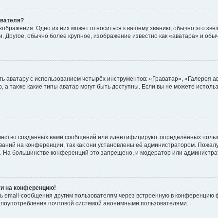
ователя?
зображения. Одно из них может относиться к вашему званию, обычно это звёзд
. Другое, обычно более крупное, изображение известно как «аватара» и обы
ь аватару с использованием четырёх инструментов: «Граватар», «Галерея а
, а также какие типы аватар могут быть доступны. Если вы не можете испол
чество созданных вами сообщений или идентифицируют определённых польз
аний на конференции, так как они установлены её администратором. Пожал
е. На большинстве конференций это запрещено, и модератор или администра
ти на конференцию!
ь email-сообщения другим пользователям через встроенную в конференцию ф
ь злоупотребления почтовой системой анонимными пользователями.