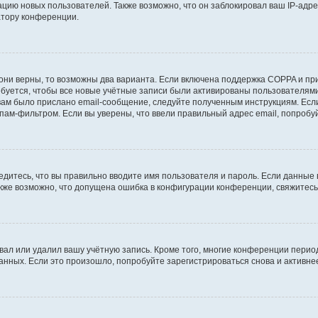
ию новых пользователей. Также возможно, что он заблокировал ваш IP-адре
атору конференции.
они верны, то возможны два варианта. Если включена поддержка COPPA и при 
уется, чтобы все новые учётные записи были активированы пользователями
ам было прислано email-сообщение, следуйте полученным инструкциям. Если
пам-фильтром. Если вы уверены, что ввели правильный адрес email, попробу
едитесь, что вы правильно вводите имя пользователя и пароль. Если данные
Также возможно, что допущена ошибка в конфигурации конференции, свяжитес
вал или удалил вашу учётную запись. Кроме того, многие конференции перио
ных. Если это произошло, попробуйте зарегистрироваться снова и активнее 