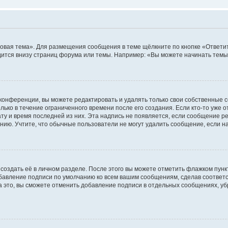
овая тема». Для размещения сообщения в теме щёлкните по кнопке «Ответит
ится внизу страниц форума или темы. Например: «Вы можете начинать темы»
конференции, вы можете редактировать и удалять только свои собственные 
ько в течение ограниченного времени после его создания. Если кто-то уже 
дату и время последней из них. Эта надпись не появляется, если сообщение 
ию. Учтите, что обычные пользователи не могут удалить сообщение, если на 
создать её в личном разделе. После этого вы можете отметить флажком пун
обавление подписи по умолчанию ко всем вашим сообщениям, сделав соотве
а это, вы сможете отменить добавление подписи в отдельных сообщениях, у