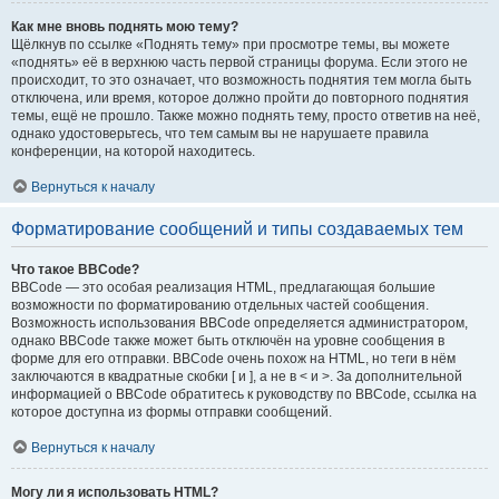
Как мне вновь поднять мою тему?
Щёлкнув по ссылке «Поднять тему» при просмотре темы, вы можете
«поднять» её в верхнюю часть первой страницы форума. Если этого не
происходит, то это означает, что возможность поднятия тем могла быть
отключена, или время, которое должно пройти до повторного поднятия
темы, ещё не прошло. Также можно поднять тему, просто ответив на неё,
однако удостоверьтесь, что тем самым вы не нарушаете правила
конференции, на которой находитесь.
Вернуться к началу
Форматирование сообщений и типы создаваемых тем
Что такое BBCode?
BBCode — это особая реализация HTML, предлагающая большие
возможности по форматированию отдельных частей сообщения.
Возможность использования BBCode определяется администратором,
однако BBCode также может быть отключён на уровне сообщения в
форме для его отправки. BBCode очень похож на HTML, но теги в нём
заключаются в квадратные скобки [ и ], а не в < и >. За дополнительной
информацией о BBCode обратитесь к руководству по BBCode, ссылка на
которое доступна из формы отправки сообщений.
Вернуться к началу
Могу ли я использовать HTML?