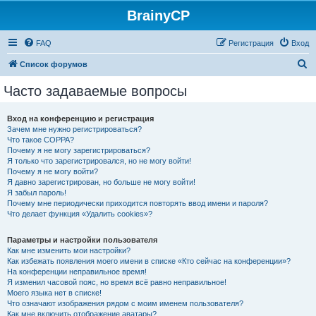
BrainyCP
FAQ
Регистрация
Вход
П
Список форумов
о
Часто задаваемые вопросы
и
с
Вход на конференцию и регистрация
Зачем мне нужно регистрироваться?
к
Что такое COPPA?
Почему я не могу зарегистрироваться?
Я только что зарегистрировался, но не могу войти!
Почему я не могу войти?
Я давно зарегистрирован, но больше не могу войти!
Я забыл пароль!
Почему мне периодически приходится повторять ввод имени и пароля?
Что делает функция «Удалить cookies»?
Параметры и настройки пользователя
Как мне изменить мои настройки?
Как избежать появления моего имени в списке «Кто сейчас на конференции»?
На конференции неправильное время!
Я изменил часовой пояс, но время всё равно неправильное!
Моего языка нет в списке!
Что означают изображения рядом с моим именем пользователя?
Как мне включить отображение аватары?