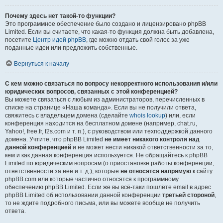
Почему здесь нет такой-то функции?
Это программное обеспечение было создано и лицензировано phpBB
Limited. Если вы считаете, что какая-то функция должна быть добавлена,
посетите
Центр идей phpBB
, где можно отдать свой голос за уже
поданные идеи или предложить собственные.
Вернуться к началу
С кем можно связаться по вопросу некорректного использования и/или
юридических вопросов, связанных с этой конференцией?
Вы можете связаться с любым из администраторов, перечисленных в
списке на странице «Наша команда». Если вы не получили ответа,
свяжитесь с владельцем домена (сделайте
whois lookup
) или, если
конференция находится на бесплатном домене (например, chat.ru,
Yahoo!, free.fr, f2s.com и т. п.), с руководством или техподдержкой данного
домена. Учтите, что phpBB Limited
не имеет никакого контроля над
данной конференцией
и не может нести никакой ответственности за то,
кем и как данная конференция используется. Не обращайтесь к phpBB
Limited по юридическим вопросам (о приостановке работы конференции,
ответственности за неё и т. д.), которые
не относятся напрямую
к сайту
phpBB.com или которые частично относятся к программному
обеспечению phpBB Limited. Если же вы всё-таки пошлёте email в адрес
phpBB Limited об использовании данной конференции
третьей стороной
,
то не ждите подробного письма, или вы можете вообще не получить
ответа.