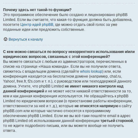
Почему здесь нет такой-то функции?
Это программное обеспечение было создано и лицензировано phpBB
Limited. Если вы считаете, что какая-то функция должна быть добавлена,
посетите
Центр идей phpBB
, где можно отдать свой голос за уже
поданные идеи или предложить собственные.
Вернуться к началу
С кем можно связаться по вопросу некорректного использования и/или
юридических вопросов, связанных с этой конференцией?
Вы можете связаться с любым из администраторов, перечисленных в
списке на странице «Наша команда». Если вы не получили ответа,
свяжитесь с владельцем домена (сделайте
whois lookup
) или, если
конференция находится на бесплатном домене (например, chat.ru,
Yahoo!, free.fr, f2s.com и т. п.), с руководством или техподдержкой данного
домена. Учтите, что phpBB Limited
не имеет никакого контроля над
данной конференцией
и не может нести никакой ответственности за то,
кем и как данная конференция используется. Не обращайтесь к phpBB
Limited по юридическим вопросам (о приостановке работы конференции,
ответственности за неё и т. д.), которые
не относятся напрямую
к сайту
phpBB.com или которые частично относятся к программному
обеспечению phpBB Limited. Если же вы всё-таки пошлёте email в адрес
phpBB Limited об использовании данной конференции
третьей стороной
,
то не ждите подробного письма, или вы можете вообще не получить
ответа.