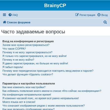
BrainyCP
FAQ
Регистрация
Вход
П
Список форумов
о
Часто задаваемые вопросы
и
с
Вход на конференцию и регистрация
Зачем мне нужно регистрироваться?
к
Что такое COPPA?
Почему я не могу зарегистрироваться?
Я только что зарегистрировался, но не могу войти!
Почему я не могу войти?
Я давно зарегистрирован, но больше не могу войти!
Я забыл пароль!
Почему мне периодически приходится повторять ввод имени и пароля?
Что делает функция «Удалить cookies»?
Параметры и настройки пользователя
Как мне изменить мои настройки?
Как избежать появления моего имени в списке «Кто сейчас на конференции»?
На конференции неправильное время!
Я изменил часовой пояс, но время всё равно неправильное!
Моего языка нет в списке!
Что означают изображения рядом с моим именем пользователя?
Как мне включить отображение аватары?