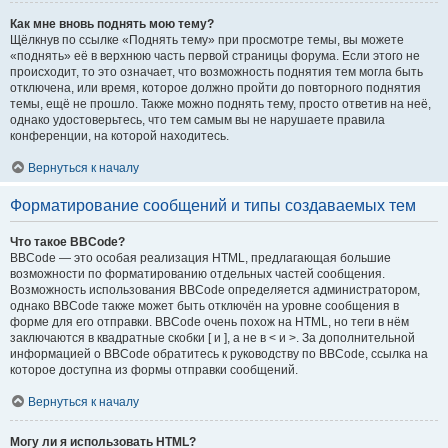
Как мне вновь поднять мою тему?
Щёлкнув по ссылке «Поднять тему» при просмотре темы, вы можете
«поднять» её в верхнюю часть первой страницы форума. Если этого не
происходит, то это означает, что возможность поднятия тем могла быть
отключена, или время, которое должно пройти до повторного поднятия
темы, ещё не прошло. Также можно поднять тему, просто ответив на неё,
однако удостоверьтесь, что тем самым вы не нарушаете правила
конференции, на которой находитесь.
Вернуться к началу
Форматирование сообщений и типы создаваемых тем
Что такое BBCode?
BBCode — это особая реализация HTML, предлагающая большие
возможности по форматированию отдельных частей сообщения.
Возможность использования BBCode определяется администратором,
однако BBCode также может быть отключён на уровне сообщения в
форме для его отправки. BBCode очень похож на HTML, но теги в нём
заключаются в квадратные скобки [ и ], а не в < и >. За дополнительной
информацией о BBCode обратитесь к руководству по BBCode, ссылка на
которое доступна из формы отправки сообщений.
Вернуться к началу
Могу ли я использовать HTML?