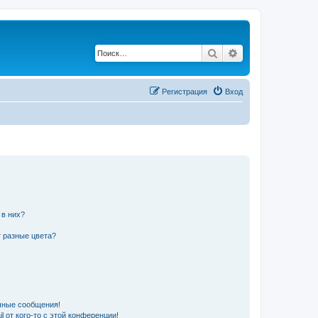
Поиск
Расширенный по
Регистрация
Вход
 в них?
 разные цвета?
чные сообщения!
 от кого-то с этой конференции!