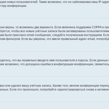
ию новых пользователей. Также возможно, что он заблокировал ваш IP-адре
атору конференции.
они верны, то возможны два варианта. Если включена поддержка COPPA и при 
уется, чтобы все новые учётные записи были активированы пользователями
ам было прислано email-сообщение, следуйте полученным инструкциям. Если
пам-фильтром. Если вы уверены, что ввели правильный адрес email, попробу
едитесь, что вы правильно вводите имя пользователя и пароль. Если данные
Также возможно, что допущена ошибка в конфигурации конференции, свяжитес
вал или удалил вашу учётную запись. Кроме того, многие конференции перио
ных. Если это произошло, попробуйте зарегистрироваться снова и активнее 