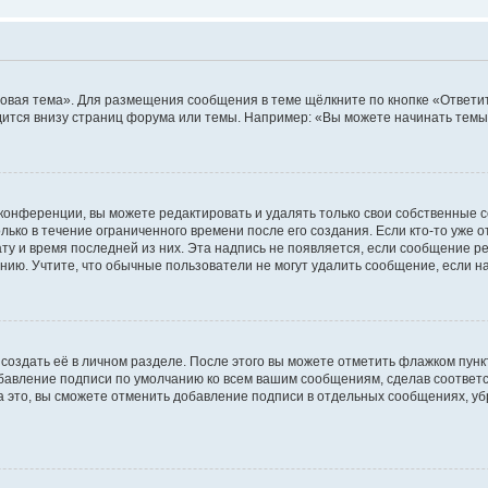
овая тема». Для размещения сообщения в теме щёлкните по кнопке «Ответит
ится внизу страниц форума или темы. Например: «Вы можете начинать темы»
конференции, вы можете редактировать и удалять только свои собственные 
ько в течение ограниченного времени после его создания. Если кто-то уже 
дату и время последней из них. Эта надпись не появляется, если сообщение 
ию. Учтите, что обычные пользователи не могут удалить сообщение, если на 
создать её в личном разделе. После этого вы можете отметить флажком пун
обавление подписи по умолчанию ко всем вашим сообщениям, сделав соотве
а это, вы сможете отменить добавление подписи в отдельных сообщениях, у