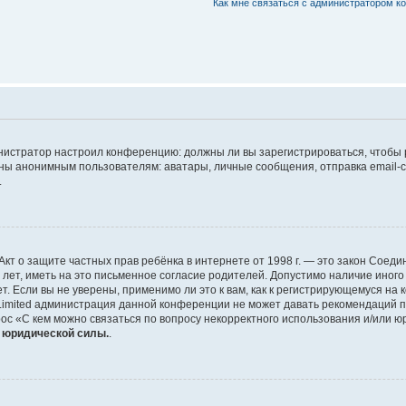
Как мне связаться с администратором 
дминистратор настроил конференцию: должны ли вы зарегистрироваться, чтобы
 анонимным пользователям: аватары, личные сообщения, отправка email-сооб
.
 или Акт о защите частных прав ребёнка в интернете от 1998 г. — это закон Со
т, иметь на это письменное согласие родителей. Допустимо наличие иного
 Если вы не уверены, применимо ли это к вам, как к регистрирующемуся на 
Limited администрация данной конференции не может давать рекомендаций 
ос «С кем можно связаться по вопросу некорректного использования и/или ю
т юридической силы.
.