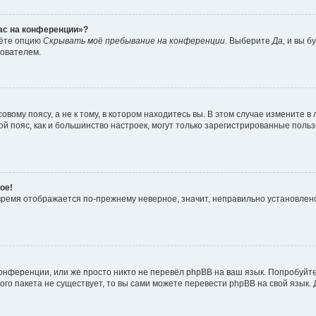
час на конференции»?
дёте опцию
Скрывать моё пребывание на конференции
. Выберите
Да
, и вы 
зователем.
вому поясу, а не к тому, в котором находитесь вы. В этом случае измените в 
овой пояс, как и большинство настроек, могут только зарегистрированные пол
ое!
о время отображается по-прежнему неверное, значит, неправильно установле
онференции, или же просто никто не перевёл phpBB на ваш язык. Попробуйт
вого пакета не существует, то вы сами можете перевести phpBB на свой язы