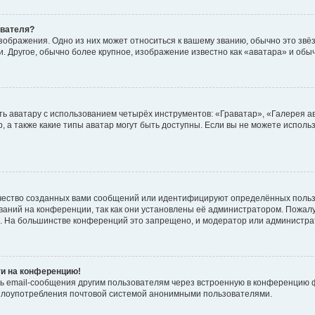
ователя?
зображения. Одно из них может относиться к вашему званию, обычно это звёзд
. Другое, обычно более крупное, изображение известно как «аватара» и обы
ь аватару с использованием четырёх инструментов: «Граватар», «Галерея а
, а также какие типы аватар могут быть доступны. Если вы не можете испол
чество созданных вами сообщений или идентифицируют определённых польз
аний на конференции, так как они установлены её администратором. Пожал
е. На большинстве конференций это запрещено, и модератор или администра
ти на конференцию!
ь email-сообщения другим пользователям через встроенную в конференцию ф
ь злоупотребления почтовой системой анонимными пользователями.