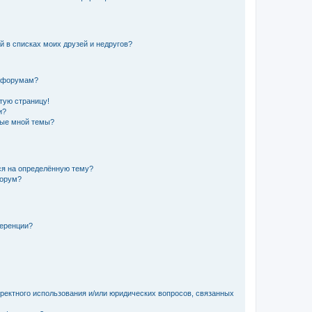
й в списках моих друзей и недругов?
и форумам?
стую страницу!
и?
ные мной темы?
ься на определённую тему?
форум?
ференции?
рректного использования и/или юридических вопросов, связанных