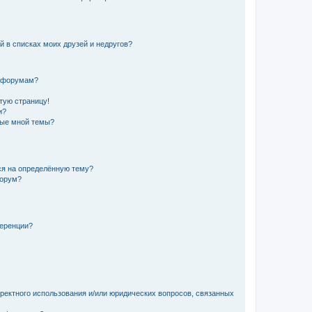
й в списках моих друзей и недругов?
и форумам?
стую страницу!
и?
ные мной темы?
ься на определённую тему?
форум?
ференции?
рректного использования и/или юридических вопросов, связанных