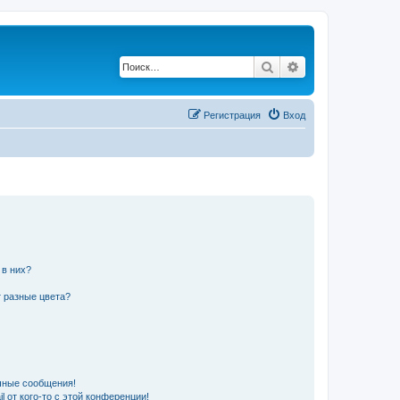
Поиск
Расширенный по
Регистрация
Вход
 в них?
 разные цвета?
чные сообщения!
 от кого-то с этой конференции!