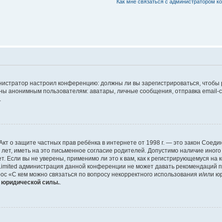
Как мне связаться с администратором 
дминистратор настроил конференцию: должны ли вы зарегистрироваться, чтобы
 анонимным пользователям: аватары, личные сообщения, отправка email-сооб
.
 или Акт о защите частных прав ребёнка в интернете от 1998 г. — это закон Со
т, иметь на это письменное согласие родителей. Допустимо наличие иного
 Если вы не уверены, применимо ли это к вам, как к регистрирующемуся на 
Limited администрация данной конференции не может давать рекомендаций 
ос «С кем можно связаться по вопросу некорректного использования и/или ю
т юридической силы.
.