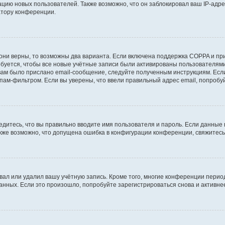
ию новых пользователей. Также возможно, что он заблокировал ваш IP-адре
атору конференции.
они верны, то возможны два варианта. Если включена поддержка COPPA и при 
уется, чтобы все новые учётные записи были активированы пользователями
ам было прислано email-сообщение, следуйте полученным инструкциям. Если
пам-фильтром. Если вы уверены, что ввели правильный адрес email, попробу
едитесь, что вы правильно вводите имя пользователя и пароль. Если данные
Также возможно, что допущена ошибка в конфигурации конференции, свяжитес
вал или удалил вашу учётную запись. Кроме того, многие конференции перио
ных. Если это произошло, попробуйте зарегистрироваться снова и активнее 