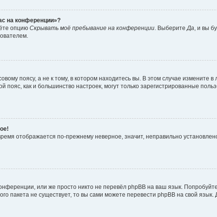
час на конференции»?
дёте опцию
Скрывать моё пребывание на конференции
. Выберите
Да
, и вы 
зователем.
вому поясу, а не к тому, в котором находитесь вы. В этом случае измените в 
овой пояс, как и большинство настроек, могут только зарегистрированные пол
ое!
о время отображается по-прежнему неверное, значит, неправильно установле
онференции, или же просто никто не перевёл phpBB на ваш язык. Попробуйт
вого пакета не существует, то вы сами можете перевести phpBB на свой язы