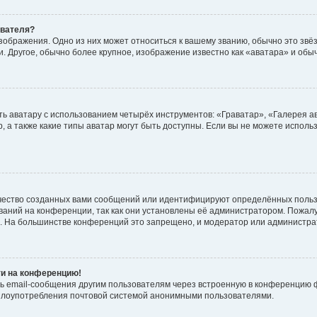
ователя?
зображения. Одно из них может относиться к вашему званию, обычно это звёзд
. Другое, обычно более крупное, изображение известно как «аватара» и обы
ь аватару с использованием четырёх инструментов: «Граватар», «Галерея а
, а также какие типы аватар могут быть доступны. Если вы не можете испол
чество созданных вами сообщений или идентифицируют определённых польз
аний на конференции, так как они установлены её администратором. Пожал
е. На большинстве конференций это запрещено, и модератор или администра
ти на конференцию!
ь email-сообщения другим пользователям через встроенную в конференцию ф
ь злоупотребления почтовой системой анонимными пользователями.