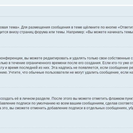
овая тема». Для размещения сообщения в теме щёлкните по кнопке «Ответит
ится внизу страниц форума или темы. Например: «Вы можете начинать темы»
конференции, вы можете редактировать и удалять только свои собственные 
ько в течение ограниченного времени после его создания. Если кто-то уже 
дату и время последней из них. Эта надпись не появляется, если сообщение 
ию. Учтите, что обычные пользователи не могут удалить сообщение, если на 
создать её в личном разделе. После этого вы можете отметить флажком пун
обавление подписи по умолчанию ко всем вашим сообщениям, сделав соотве
а это, вы сможете отменить добавление подписи в отдельных сообщениях, у