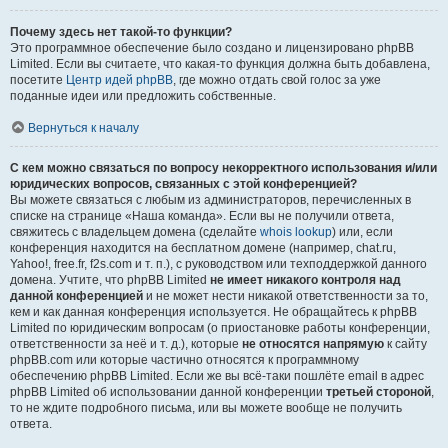
Почему здесь нет такой-то функции?
Это программное обеспечение было создано и лицензировано phpBB
Limited. Если вы считаете, что какая-то функция должна быть добавлена,
посетите
Центр идей phpBB
, где можно отдать свой голос за уже
поданные идеи или предложить собственные.
Вернуться к началу
С кем можно связаться по вопросу некорректного использования и/или
юридических вопросов, связанных с этой конференцией?
Вы можете связаться с любым из администраторов, перечисленных в
списке на странице «Наша команда». Если вы не получили ответа,
свяжитесь с владельцем домена (сделайте
whois lookup
) или, если
конференция находится на бесплатном домене (например, chat.ru,
Yahoo!, free.fr, f2s.com и т. п.), с руководством или техподдержкой данного
домена. Учтите, что phpBB Limited
не имеет никакого контроля над
данной конференцией
и не может нести никакой ответственности за то,
кем и как данная конференция используется. Не обращайтесь к phpBB
Limited по юридическим вопросам (о приостановке работы конференции,
ответственности за неё и т. д.), которые
не относятся напрямую
к сайту
phpBB.com или которые частично относятся к программному
обеспечению phpBB Limited. Если же вы всё-таки пошлёте email в адрес
phpBB Limited об использовании данной конференции
третьей стороной
,
то не ждите подробного письма, или вы можете вообще не получить
ответа.