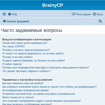
BrainyCP
FAQ
Регистрация
Вход
П
Список форумов
о
Часто задаваемые вопросы
и
с
Вход на конференцию и регистрация
Зачем мне нужно регистрироваться?
к
Что такое COPPA?
Почему я не могу зарегистрироваться?
Я только что зарегистрировался, но не могу войти!
Почему я не могу войти?
Я давно зарегистрирован, но больше не могу войти!
Я забыл пароль!
Почему мне периодически приходится повторять ввод имени и пароля?
Что делает функция «Удалить cookies»?
Параметры и настройки пользователя
Как мне изменить мои настройки?
Как избежать появления моего имени в списке «Кто сейчас на конференции»?
На конференции неправильное время!
Я изменил часовой пояс, но время всё равно неправильное!
Моего языка нет в списке!
Что означают изображения рядом с моим именем пользователя?
Как мне включить отображение аватары?