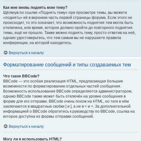
Как мне вновь поднять мою тему?
Щёлкнув по ссылке «Поднять тему» при просмотре темы, вы можете
«поднять» её в верхнюю часть первой страницы форума. Если этого не
происходит, то это означает, что возможность поднятия тем могла быть
отключена, или время, которое должно пройти до повторного поднятия
темы, ещё не прошло. Также можно поднять тему, просто ответив на неё,
однако удостоверьтесь, что тем самым вы не нарушаете правила
конференции, на которой находитесь.
Вернуться к началу
Форматирование сообщений и типы создаваемых тем
Что такое BBCode?
BBCode — это особая реализация HTML, предлагающая большие
возможности по форматированию отдельных частей сообщения.
Возможность использования BBCode определяется администратором,
однако BBCode также может быть отключён на уровне сообщения в
форме для его отправки. BBCode очень похож на HTML, но теги в нём
заключаются в квадратные скобки [ и ], а не в < и >. За дополнительной
информацией о BBCode обратитесь к руководству по BBCode, ссылка на
которое доступна из формы отправки сообщений.
Вернуться к началу
Могу ли я использовать HTML?