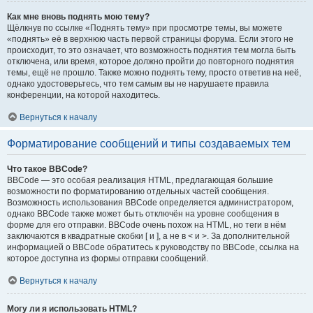
Как мне вновь поднять мою тему?
Щёлкнув по ссылке «Поднять тему» при просмотре темы, вы можете
«поднять» её в верхнюю часть первой страницы форума. Если этого не
происходит, то это означает, что возможность поднятия тем могла быть
отключена, или время, которое должно пройти до повторного поднятия
темы, ещё не прошло. Также можно поднять тему, просто ответив на неё,
однако удостоверьтесь, что тем самым вы не нарушаете правила
конференции, на которой находитесь.
Вернуться к началу
Форматирование сообщений и типы создаваемых тем
Что такое BBCode?
BBCode — это особая реализация HTML, предлагающая большие
возможности по форматированию отдельных частей сообщения.
Возможность использования BBCode определяется администратором,
однако BBCode также может быть отключён на уровне сообщения в
форме для его отправки. BBCode очень похож на HTML, но теги в нём
заключаются в квадратные скобки [ и ], а не в < и >. За дополнительной
информацией о BBCode обратитесь к руководству по BBCode, ссылка на
которое доступна из формы отправки сообщений.
Вернуться к началу
Могу ли я использовать HTML?