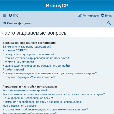
BrainyCP
FAQ
Регистрация
Вход
П
Список форумов
о
Часто задаваемые вопросы
и
с
Вход на конференцию и регистрация
Зачем мне нужно регистрироваться?
к
Что такое COPPA?
Почему я не могу зарегистрироваться?
Я только что зарегистрировался, но не могу войти!
Почему я не могу войти?
Я давно зарегистрирован, но больше не могу войти!
Я забыл пароль!
Почему мне периодически приходится повторять ввод имени и пароля?
Что делает функция «Удалить cookies»?
Параметры и настройки пользователя
Как мне изменить мои настройки?
Как избежать появления моего имени в списке «Кто сейчас на конференции»?
На конференции неправильное время!
Я изменил часовой пояс, но время всё равно неправильное!
Моего языка нет в списке!
Что означают изображения рядом с моим именем пользователя?
Как мне включить отображение аватары?