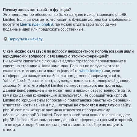
Почему здесь нет такой-то функции?
Это программное обеспечение было создано и лицензировано phpBB
Limited. Если вы считаете, что какая-то функция должна быть добавлена,
посетите
Центр идей phpBB
, где можно отдать свой голос за уже
поданные идеи или предложить собственные.
Вернуться к началу
С кем можно связаться по вопросу некорректного использования и/или
юридических вопросов, связанных с этой конференцией?
Вы можете связаться с любым из администраторов, перечисленных в
списке на странице «Наша команда». Если вы не получили ответа,
свяжитесь с владельцем домена (сделайте
whois lookup
) или, если
конференция находится на бесплатном домене (например, chat.ru,
Yahoo!, free.fr, f2s.com и т. п.), с руководством или техподдержкой данного
домена. Учтите, что phpBB Limited
не имеет никакого контроля над
данной конференцией
и не может нести никакой ответственности за то,
кем и как данная конференция используется. Не обращайтесь к phpBB
Limited по юридическим вопросам (о приостановке работы конференции,
ответственности за неё и т. д.), которые
не относятся напрямую
к сайту
phpBB.com или которые частично относятся к программному
обеспечению phpBB Limited. Если же вы всё-таки пошлёте email в адрес
phpBB Limited об использовании данной конференции
третьей стороной
,
то не ждите подробного письма, или вы можете вообще не получить
ответа.