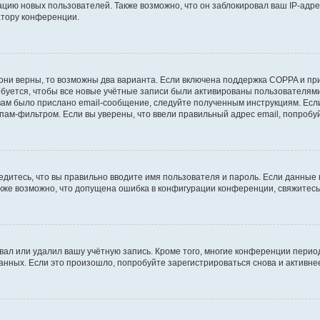
ию новых пользователей. Также возможно, что он заблокировал ваш IP-адре
атору конференции.
они верны, то возможны два варианта. Если включена поддержка COPPA и при 
уется, чтобы все новые учётные записи были активированы пользователями
ам было прислано email-сообщение, следуйте полученным инструкциям. Если
пам-фильтром. Если вы уверены, что ввели правильный адрес email, попробу
едитесь, что вы правильно вводите имя пользователя и пароль. Если данные
Также возможно, что допущена ошибка в конфигурации конференции, свяжитес
вал или удалил вашу учётную запись. Кроме того, многие конференции перио
ных. Если это произошло, попробуйте зарегистрироваться снова и активнее 