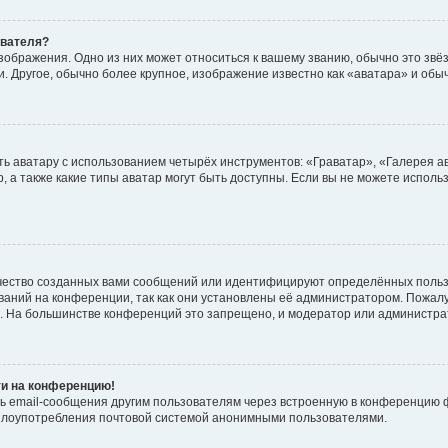
ователя?
зображения. Одно из них может относиться к вашему званию, обычно это звёзд
. Другое, обычно более крупное, изображение известно как «аватара» и обы
ь аватару с использованием четырёх инструментов: «Граватар», «Галерея а
, а также какие типы аватар могут быть доступны. Если вы не можете испол
чество созданных вами сообщений или идентифицируют определённых польз
аний на конференции, так как они установлены её администратором. Пожал
е. На большинстве конференций это запрещено, и модератор или администра
ти на конференцию!
ь email-сообщения другим пользователям через встроенную в конференцию ф
ь злоупотребления почтовой системой анонимными пользователями.