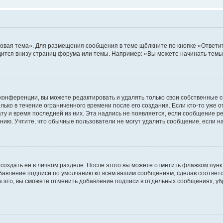
овая тема». Для размещения сообщения в теме щёлкните по кнопке «Ответит
ится внизу страниц форума или темы. Например: «Вы можете начинать темы»
конференции, вы можете редактировать и удалять только свои собственные 
ько в течение ограниченного времени после его создания. Если кто-то уже 
дату и время последней из них. Эта надпись не появляется, если сообщение 
ию. Учтите, что обычные пользователи не могут удалить сообщение, если на 
создать её в личном разделе. После этого вы можете отметить флажком пун
обавление подписи по умолчанию ко всем вашим сообщениям, сделав соотве
а это, вы сможете отменить добавление подписи в отдельных сообщениях, у