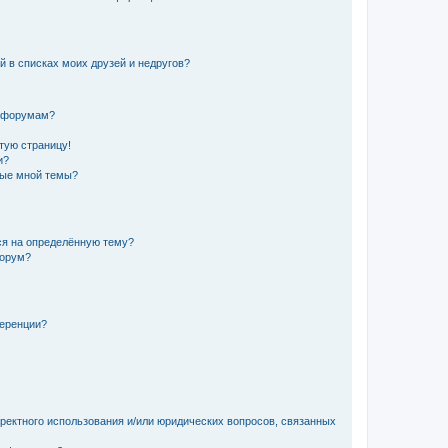
й в списках моих друзей и недругов?
и форумам?
стую страницу!
и?
ные мной темы?
ься на определённую тему?
форум?
ференции?
рректного использования и/или юридических вопросов, связанных