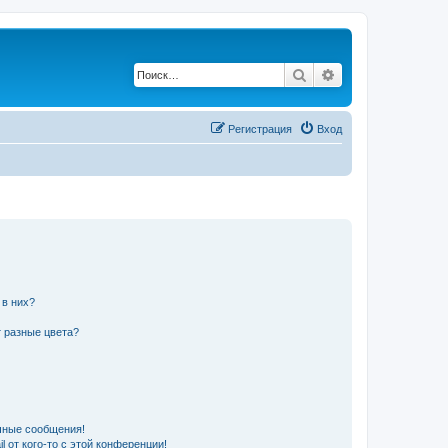
Поиск
Расширенный по
Регистрация
Вход
 в них?
 разные цвета?
чные сообщения!
 от кого-то с этой конференции!