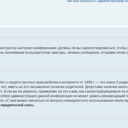
Как мне связаться с администратором 
дминистратор настроил конференцию: должны ли вы зарегистрироваться, чтобы
 анонимным пользователям: аватары, личные сообщения, отправка email-сооб
.
 или Акт о защите частных прав ребёнка в интернете от 1998 г. — это закон Со
т, иметь на это письменное согласие родителей. Допустимо наличие иного
 Если вы не уверены, применимо ли это к вам, как к регистрирующемуся на 
Limited администрация данной конференции не может давать рекомендаций 
ос «С кем можно связаться по вопросу некорректного использования и/или ю
т юридической силы.
.