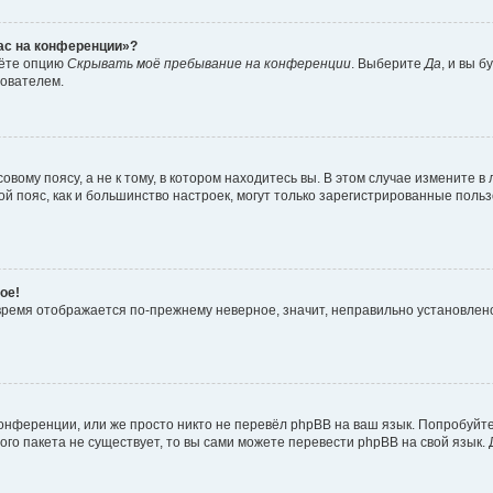
час на конференции»?
дёте опцию
Скрывать моё пребывание на конференции
. Выберите
Да
, и вы 
зователем.
вому поясу, а не к тому, в котором находитесь вы. В этом случае измените в 
овой пояс, как и большинство настроек, могут только зарегистрированные пол
ое!
о время отображается по-прежнему неверное, значит, неправильно установле
онференции, или же просто никто не перевёл phpBB на ваш язык. Попробуйт
вого пакета не существует, то вы сами можете перевести phpBB на свой язы