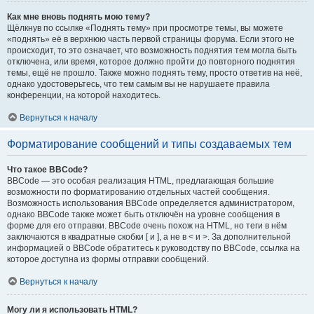
Как мне вновь поднять мою тему?
Щёлкнув по ссылке «Поднять тему» при просмотре темы, вы можете
«поднять» её в верхнюю часть первой страницы форума. Если этого не
происходит, то это означает, что возможность поднятия тем могла быть
отключена, или время, которое должно пройти до повторного поднятия
темы, ещё не прошло. Также можно поднять тему, просто ответив на неё,
однако удостоверьтесь, что тем самым вы не нарушаете правила
конференции, на которой находитесь.
Вернуться к началу
Форматирование сообщений и типы создаваемых тем
Что такое BBCode?
BBCode — это особая реализация HTML, предлагающая большие
возможности по форматированию отдельных частей сообщения.
Возможность использования BBCode определяется администратором,
однако BBCode также может быть отключён на уровне сообщения в
форме для его отправки. BBCode очень похож на HTML, но теги в нём
заключаются в квадратные скобки [ и ], а не в < и >. За дополнительной
информацией о BBCode обратитесь к руководству по BBCode, ссылка на
которое доступна из формы отправки сообщений.
Вернуться к началу
Могу ли я использовать HTML?