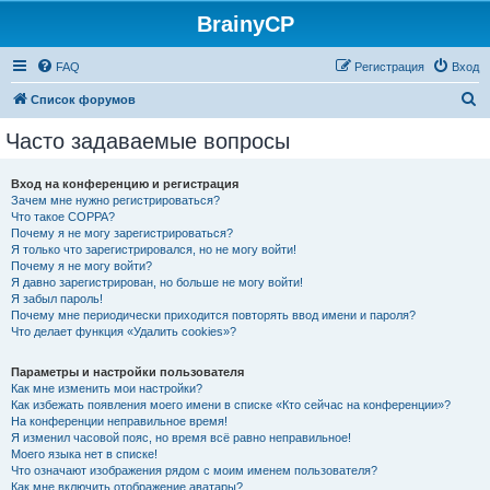
BrainyCP
FAQ
Регистрация
Вход
П
Список форумов
о
Часто задаваемые вопросы
и
с
Вход на конференцию и регистрация
Зачем мне нужно регистрироваться?
к
Что такое COPPA?
Почему я не могу зарегистрироваться?
Я только что зарегистрировался, но не могу войти!
Почему я не могу войти?
Я давно зарегистрирован, но больше не могу войти!
Я забыл пароль!
Почему мне периодически приходится повторять ввод имени и пароля?
Что делает функция «Удалить cookies»?
Параметры и настройки пользователя
Как мне изменить мои настройки?
Как избежать появления моего имени в списке «Кто сейчас на конференции»?
На конференции неправильное время!
Я изменил часовой пояс, но время всё равно неправильное!
Моего языка нет в списке!
Что означают изображения рядом с моим именем пользователя?
Как мне включить отображение аватары?