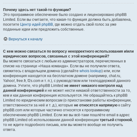
Почему здесь нет такой-то функции?
Это программное обеспечение было создано и лицензировано phpBB
Limited. Если вы считаете, что какая-то функция должна быть добавлена,
посетите
Центр идей phpBB
, где можно отдать свой голос за уже
поданные идеи или предложить собственные.
Вернуться к началу
С кем можно связаться по вопросу некорректного использования и/или
юридических вопросов, связанных с этой конференцией?
Вы можете связаться с любым из администраторов, перечисленных в
списке на странице «Наша команда». Если вы не получили ответа,
свяжитесь с владельцем домена (сделайте
whois lookup
) или, если
конференция находится на бесплатном домене (например, chat.ru,
Yahoo!, free.fr, f2s.com и т. п.), с руководством или техподдержкой данного
домена. Учтите, что phpBB Limited
не имеет никакого контроля над
данной конференцией
и не может нести никакой ответственности за то,
кем и как данная конференция используется. Не обращайтесь к phpBB
Limited по юридическим вопросам (о приостановке работы конференции,
ответственности за неё и т. д.), которые
не относятся напрямую
к сайту
phpBB.com или которые частично относятся к программному
обеспечению phpBB Limited. Если же вы всё-таки пошлёте email в адрес
phpBB Limited об использовании данной конференции
третьей стороной
,
то не ждите подробного письма, или вы можете вообще не получить
ответа.