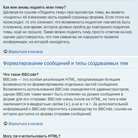
Как мне вновь поднять мою тему?
Щёлкнув по ссылке «Поднять тему» при просмотре темы, вы можете
«поднять» её в верхнюю часть первой страницы форума. Если этого не
происходит, то это означает, что возможность поднятия тем могла быть
отключена, или время, которое должно пройти до повторного поднятия
темы, ещё не прошло. Также можно поднять тему, просто ответив на неё,
однако удостоверьтесь, что тем самым вы не нарушаете правила
конференции, на которой находитесь.
Вернуться к началу
Форматирование сообщений и типы создаваемых тем
Что такое BBCode?
BBCode — это особая реализация HTML, предлагающая большие
возможности по форматированию отдельных частей сообщения.
Возможность использования BBCode определяется администратором,
однако BBCode также может быть отключён на уровне сообщения в
форме для его отправки. BBCode очень похож на HTML, но теги в нём
заключаются в квадратные скобки [ и ], а не в < и >. За дополнительной
информацией о BBCode обратитесь к руководству по BBCode, ссылка на
которое доступна из формы отправки сообщений.
Вернуться к началу
Могу ли я использовать HTML?