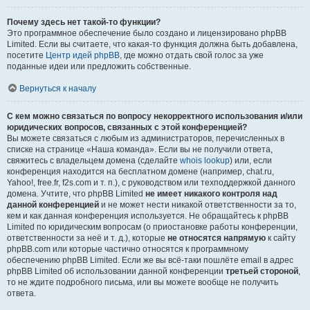
Почему здесь нет такой-то функции?
Это программное обеспечение было создано и лицензировано phpBB
Limited. Если вы считаете, что какая-то функция должна быть добавлена,
посетите
Центр идей phpBB
, где можно отдать свой голос за уже
поданные идеи или предложить собственные.
Вернуться к началу
С кем можно связаться по вопросу некорректного использования и/или
юридических вопросов, связанных с этой конференцией?
Вы можете связаться с любым из администраторов, перечисленных в
списке на странице «Наша команда». Если вы не получили ответа,
свяжитесь с владельцем домена (сделайте
whois lookup
) или, если
конференция находится на бесплатном домене (например, chat.ru,
Yahoo!, free.fr, f2s.com и т. п.), с руководством или техподдержкой данного
домена. Учтите, что phpBB Limited
не имеет никакого контроля над
данной конференцией
и не может нести никакой ответственности за то,
кем и как данная конференция используется. Не обращайтесь к phpBB
Limited по юридическим вопросам (о приостановке работы конференции,
ответственности за неё и т. д.), которые
не относятся напрямую
к сайту
phpBB.com или которые частично относятся к программному
обеспечению phpBB Limited. Если же вы всё-таки пошлёте email в адрес
phpBB Limited об использовании данной конференции
третьей стороной
,
то не ждите подробного письма, или вы можете вообще не получить
ответа.