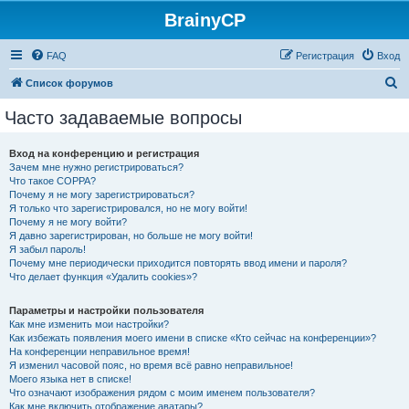
BrainyCP
FAQ
Регистрация
Вход
П
Список форумов
о
Часто задаваемые вопросы
и
с
Вход на конференцию и регистрация
Зачем мне нужно регистрироваться?
к
Что такое COPPA?
Почему я не могу зарегистрироваться?
Я только что зарегистрировался, но не могу войти!
Почему я не могу войти?
Я давно зарегистрирован, но больше не могу войти!
Я забыл пароль!
Почему мне периодически приходится повторять ввод имени и пароля?
Что делает функция «Удалить cookies»?
Параметры и настройки пользователя
Как мне изменить мои настройки?
Как избежать появления моего имени в списке «Кто сейчас на конференции»?
На конференции неправильное время!
Я изменил часовой пояс, но время всё равно неправильное!
Моего языка нет в списке!
Что означают изображения рядом с моим именем пользователя?
Как мне включить отображение аватары?