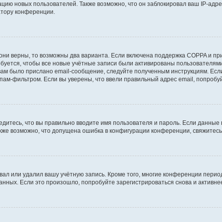
ию новых пользователей. Также возможно, что он заблокировал ваш IP-адре
атору конференции.
они верны, то возможны два варианта. Если включена поддержка COPPA и при 
уется, чтобы все новые учётные записи были активированы пользователями
ам было прислано email-сообщение, следуйте полученным инструкциям. Если
пам-фильтром. Если вы уверены, что ввели правильный адрес email, попробу
едитесь, что вы правильно вводите имя пользователя и пароль. Если данные
Также возможно, что допущена ошибка в конфигурации конференции, свяжитес
вал или удалил вашу учётную запись. Кроме того, многие конференции перио
ных. Если это произошло, попробуйте зарегистрироваться снова и активнее 