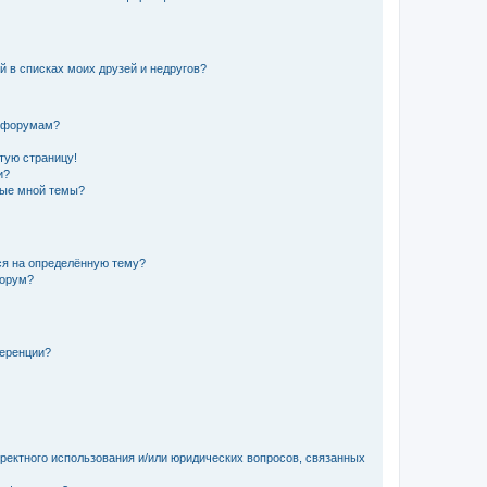
й в списках моих друзей и недругов?
и форумам?
стую страницу!
и?
ные мной темы?
ься на определённую тему?
форум?
ференции?
рректного использования и/или юридических вопросов, связанных