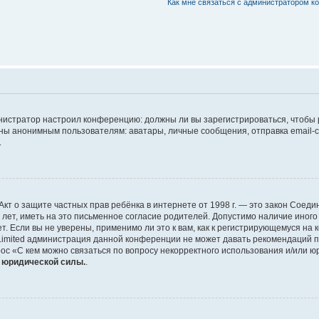
Как мне связаться с администратором 
дминистратор настроил конференцию: должны ли вы зарегистрироваться, чтобы
 анонимным пользователям: аватары, личные сообщения, отправка email-сооб
.
 или Акт о защите частных прав ребёнка в интернете от 1998 г. — это закон Со
т, иметь на это письменное согласие родителей. Допустимо наличие иного
 Если вы не уверены, применимо ли это к вам, как к регистрирующемуся на 
Limited администрация данной конференции не может давать рекомендаций 
ос «С кем можно связаться по вопросу некорректного использования и/или ю
т юридической силы.
.