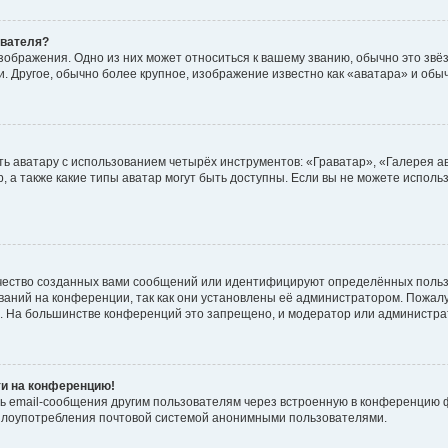
ователя?
зображения. Одно из них может относиться к вашему званию, обычно это звёзд
. Другое, обычно более крупное, изображение известно как «аватара» и обы
ь аватару с использованием четырёх инструментов: «Граватар», «Галерея а
, а также какие типы аватар могут быть доступны. Если вы не можете испол
чество созданных вами сообщений или идентифицируют определённых польз
аний на конференции, так как они установлены её администратором. Пожал
е. На большинстве конференций это запрещено, и модератор или администра
ти на конференцию!
ь email-сообщения другим пользователям через встроенную в конференцию ф
ь злоупотребления почтовой системой анонимными пользователями.