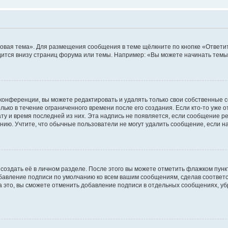
овая тема». Для размещения сообщения в теме щёлкните по кнопке «Ответит
ится внизу страниц форума или темы. Например: «Вы можете начинать темы»
конференции, вы можете редактировать и удалять только свои собственные 
ько в течение ограниченного времени после его создания. Если кто-то уже 
дату и время последней из них. Эта надпись не появляется, если сообщение 
ию. Учтите, что обычные пользователи не могут удалить сообщение, если на 
создать её в личном разделе. После этого вы можете отметить флажком пун
обавление подписи по умолчанию ко всем вашим сообщениям, сделав соотве
а это, вы сможете отменить добавление подписи в отдельных сообщениях, у