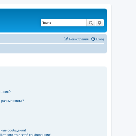
Поиск
Расширенный по
Регистрация
Вход
 в них?
 разные цвета?
чные сообщения!
 от кого-то с этой конференции!