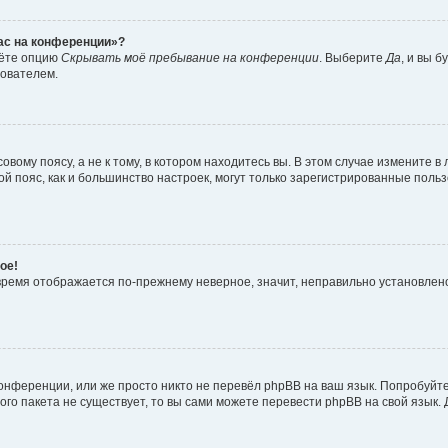
час на конференции»?
дёте опцию
Скрывать моё пребывание на конференции
. Выберите
Да
, и вы 
зователем.
вому поясу, а не к тому, в котором находитесь вы. В этом случае измените в 
овой пояс, как и большинство настроек, могут только зарегистрированные пол
ое!
о время отображается по-прежнему неверное, значит, неправильно установле
онференции, или же просто никто не перевёл phpBB на ваш язык. Попробуйт
вого пакета не существует, то вы сами можете перевести phpBB на свой язы