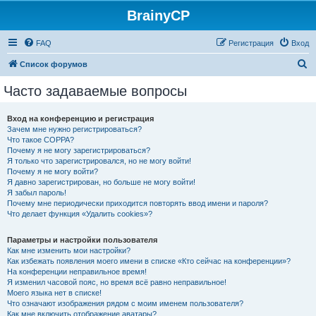
BrainyCP
FAQ
Регистрация
Вход
П
Список форумов
о
Часто задаваемые вопросы
и
с
Вход на конференцию и регистрация
Зачем мне нужно регистрироваться?
к
Что такое COPPA?
Почему я не могу зарегистрироваться?
Я только что зарегистрировался, но не могу войти!
Почему я не могу войти?
Я давно зарегистрирован, но больше не могу войти!
Я забыл пароль!
Почему мне периодически приходится повторять ввод имени и пароля?
Что делает функция «Удалить cookies»?
Параметры и настройки пользователя
Как мне изменить мои настройки?
Как избежать появления моего имени в списке «Кто сейчас на конференции»?
На конференции неправильное время!
Я изменил часовой пояс, но время всё равно неправильное!
Моего языка нет в списке!
Что означают изображения рядом с моим именем пользователя?
Как мне включить отображение аватары?