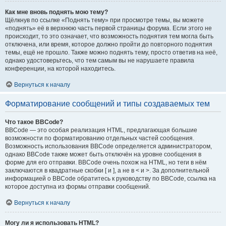
Как мне вновь поднять мою тему?
Щёлкнув по ссылке «Поднять тему» при просмотре темы, вы можете
«поднять» её в верхнюю часть первой страницы форума. Если этого не
происходит, то это означает, что возможность поднятия тем могла быть
отключена, или время, которое должно пройти до повторного поднятия
темы, ещё не прошло. Также можно поднять тему, просто ответив на неё,
однако удостоверьтесь, что тем самым вы не нарушаете правила
конференции, на которой находитесь.
Вернуться к началу
Форматирование сообщений и типы создаваемых тем
Что такое BBCode?
BBCode — это особая реализация HTML, предлагающая большие
возможности по форматированию отдельных частей сообщения.
Возможность использования BBCode определяется администратором,
однако BBCode также может быть отключён на уровне сообщения в
форме для его отправки. BBCode очень похож на HTML, но теги в нём
заключаются в квадратные скобки [ и ], а не в < и >. За дополнительной
информацией о BBCode обратитесь к руководству по BBCode, ссылка на
которое доступна из формы отправки сообщений.
Вернуться к началу
Могу ли я использовать HTML?