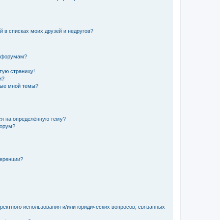
й в списках моих друзей и недругов?
и форумам?
стую страницу!
и?
ные мной темы?
ься на определённую тему?
форум?
ференции?
рректного использования и/или юридических вопросов, связанных