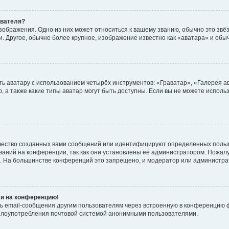
ователя?
зображения. Одно из них может относиться к вашему званию, обычно это звёзд
. Другое, обычно более крупное, изображение известно как «аватара» и обы
ь аватару с использованием четырёх инструментов: «Граватар», «Галерея а
, а также какие типы аватар могут быть доступны. Если вы не можете испол
чество созданных вами сообщений или идентифицируют определённых польз
аний на конференции, так как они установлены её администратором. Пожал
е. На большинстве конференций это запрещено, и модератор или администра
ти на конференцию!
ь email-сообщения другим пользователям через встроенную в конференцию ф
ь злоупотребления почтовой системой анонимными пользователями.