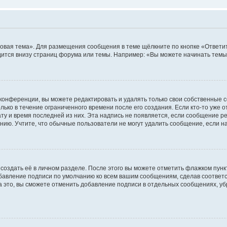
овая тема». Для размещения сообщения в теме щёлкните по кнопке «Ответит
ится внизу страниц форума или темы. Например: «Вы можете начинать темы»
конференции, вы можете редактировать и удалять только свои собственные 
ько в течение ограниченного времени после его создания. Если кто-то уже 
дату и время последней из них. Эта надпись не появляется, если сообщение 
ию. Учтите, что обычные пользователи не могут удалить сообщение, если на 
создать её в личном разделе. После этого вы можете отметить флажком пун
обавление подписи по умолчанию ко всем вашим сообщениям, сделав соотве
а это, вы сможете отменить добавление подписи в отдельных сообщениях, у