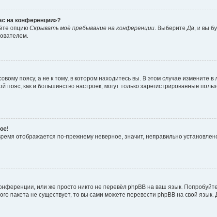
час на конференции»?
дёте опцию
Скрывать моё пребывание на конференции
. Выберите
Да
, и вы 
зователем.
вому поясу, а не к тому, в котором находитесь вы. В этом случае измените в 
овой пояс, как и большинство настроек, могут только зарегистрированные пол
ое!
о время отображается по-прежнему неверное, значит, неправильно установле
онференции, или же просто никто не перевёл phpBB на ваш язык. Попробуйт
вого пакета не существует, то вы сами можете перевести phpBB на свой язы