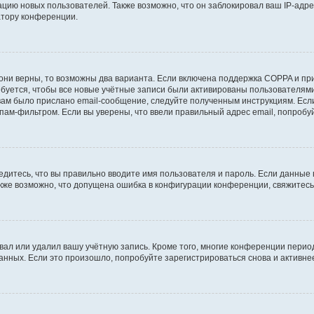
ию новых пользователей. Также возможно, что он заблокировал ваш IP-адре
атору конференции.
они верны, то возможны два варианта. Если включена поддержка COPPA и при 
уется, чтобы все новые учётные записи были активированы пользователями
ам было прислано email-сообщение, следуйте полученным инструкциям. Если
пам-фильтром. Если вы уверены, что ввели правильный адрес email, попробу
едитесь, что вы правильно вводите имя пользователя и пароль. Если данные
Также возможно, что допущена ошибка в конфигурации конференции, свяжитес
вал или удалил вашу учётную запись. Кроме того, многие конференции перио
ных. Если это произошло, попробуйте зарегистрироваться снова и активнее 