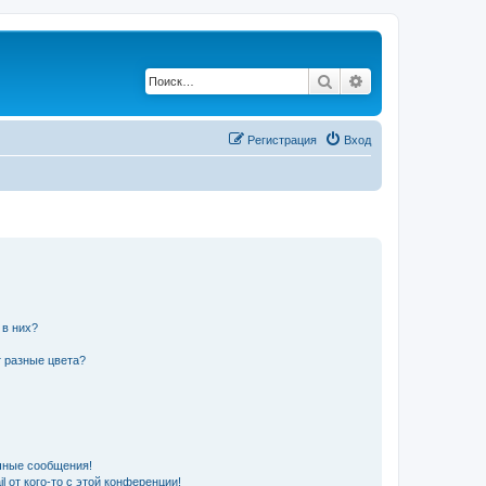
Поиск
Расширенный по
Регистрация
Вход
 в них?
 разные цвета?
чные сообщения!
 от кого-то с этой конференции!