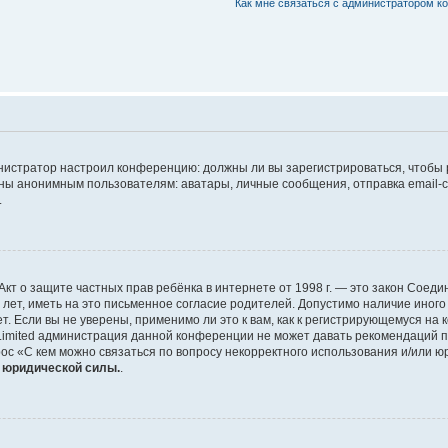
Как мне связаться с администратором 
дминистратор настроил конференцию: должны ли вы зарегистрироваться, чтобы
 анонимным пользователям: аватары, личные сообщения, отправка email-сооб
.
 или Акт о защите частных прав ребёнка в интернете от 1998 г. — это закон Со
т, иметь на это письменное согласие родителей. Допустимо наличие иного
 Если вы не уверены, применимо ли это к вам, как к регистрирующемуся на 
Limited администрация данной конференции не может давать рекомендаций 
ос «С кем можно связаться по вопросу некорректного использования и/или ю
т юридической силы.
.