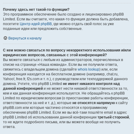
Почему здесь нет такой-то функции?
Это программное обеспечение было создано и лицензировано phpBB
Limited. Если вы считаете, что какая-то функция должна быть добавлена,
посетите
Центр идей phpBB
, где можно отдать свой голос за уже
поданные идеи или предложить собственные.
Вернуться к началу
С кем можно связаться по вопросу некорректного использования и/или
юридических вопросов, связанных с этой конференцией?
Вы можете связаться с любым из администраторов, перечисленных в
списке на странице «Наша команда». Если вы не получили ответа,
свяжитесь с владельцем домена (сделайте
whois lookup
) или, если
конференция находится на бесплатном домене (например, chat.ru,
Yahoo!, free.fr, f2s.com и т. п.), с руководством или техподдержкой данного
домена. Учтите, что phpBB Limited
не имеет никакого контроля над
данной конференцией
и не может нести никакой ответственности за то,
кем и как данная конференция используется. Не обращайтесь к phpBB
Limited по юридическим вопросам (о приостановке работы конференции,
ответственности за неё и т. д.), которые
не относятся напрямую
к сайту
phpBB.com или которые частично относятся к программному
обеспечению phpBB Limited. Если же вы всё-таки пошлёте email в адрес
phpBB Limited об использовании данной конференции
третьей стороной
,
то не ждите подробного письма, или вы можете вообще не получить
ответа.