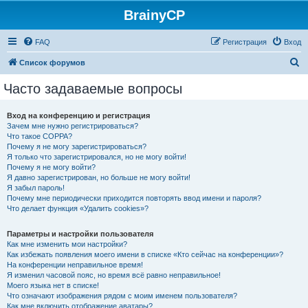
BrainyCP
FAQ
Регистрация
Вход
П
Список форумов
о
Часто задаваемые вопросы
и
с
Вход на конференцию и регистрация
Зачем мне нужно регистрироваться?
к
Что такое COPPA?
Почему я не могу зарегистрироваться?
Я только что зарегистрировался, но не могу войти!
Почему я не могу войти?
Я давно зарегистрирован, но больше не могу войти!
Я забыл пароль!
Почему мне периодически приходится повторять ввод имени и пароля?
Что делает функция «Удалить cookies»?
Параметры и настройки пользователя
Как мне изменить мои настройки?
Как избежать появления моего имени в списке «Кто сейчас на конференции»?
На конференции неправильное время!
Я изменил часовой пояс, но время всё равно неправильное!
Моего языка нет в списке!
Что означают изображения рядом с моим именем пользователя?
Как мне включить отображение аватары?