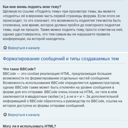
Как мне вновь поднять мою тему?
Щёлкнув по ссылке «Поднять тему» при просмотре темы, вы можете
«поднять» её в верхнюю часть первой страницы форума. Если этого не
происходит, то это означает, что возможность поднятия тем могла быть
отключена, или время, которое должно пройти до повторного поднятия
темы, ещё не прошло. Также можно поднять тему, просто ответив на неё,
однако удостоверьтесь, что тем самым вы не нарушаете правила
конференции, на которой находитесь.
Вернуться к началу
Форматирование сообщений и типы создаваемых тем
Что такое BBCode?
BBCode — это особая реализация HTML, предлагающая большие
возможности по форматированию отдельных частей сообщения.
Возможность использования BBCode определяется администратором,
однако BBCode также может быть отключён на уровне сообщения в
форме для его отправки. BBCode очень похож на HTML, но теги в нём
заключаются в квадратные скобки [ и ], а не в < и >. За дополнительной
информацией о BBCode обратитесь к руководству по BBCode, ссылка на
которое доступна из формы отправки сообщений.
Вернуться к началу
Могу ли я использовать HTML?