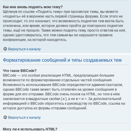
Как мне вновь поднять мою тему?
Щёлкнув по ссылке «Поднять тему» при просмотре темы, вы можете
«поднять» её в верхнюю часть первой страницы форума. Если этого не
происходит, то это означает, что возможность поднятия тем могла быть
отключена, или время, которое должно пройти до повторного поднятия
темы, ещё не прошло. Также можно поднять тему, просто ответив на неё,
однако удостоверьтесь, что тем самым вы не нарушаете правила
конференции, на которой находитесь.
Вернуться к началу
Форматирование сообщений и типы создаваемых тем
Что такое BBCode?
BBCode — это особая реализация HTML, предлагающая большие
возможности по форматированию отдельных частей сообщения.
Возможность использования BBCode определяется администратором,
однако BBCode также может быть отключён на уровне сообщения в
форме для его отправки. BBCode очень похож на HTML, но теги в нём
заключаются в квадратные скобки [ и ], а не в < и >. За дополнительной
информацией о BBCode обратитесь к руководству по BBCode, ссылка на
которое доступна из формы отправки сообщений.
Вернуться к началу
Могу ли я использовать HTML?