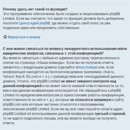
Почему здесь нет такой-то функции?
Это программное обеспечение было создано и лицензировано phpBB
Limited. Если вы считаете, что какая-то функция должна быть добавлена,
посетите
Центр идей phpBB
, где можно отдать свой голос за уже
поданные идеи или предложить собственные.
Вернуться к началу
С кем можно связаться по вопросу некорректного использования и/или
юридических вопросов, связанных с этой конференцией?
Вы можете связаться с любым из администраторов, перечисленных в
списке на странице «Наша команда». Если вы не получили ответа,
свяжитесь с владельцем домена (сделайте
whois lookup
) или, если
конференция находится на бесплатном домене (например, chat.ru,
Yahoo!, free.fr, f2s.com и т. п.), с руководством или техподдержкой данного
домена. Учтите, что phpBB Limited
не имеет никакого контроля над
данной конференцией
и не может нести никакой ответственности за то,
кем и как данная конференция используется. Не обращайтесь к phpBB
Limited по юридическим вопросам (о приостановке работы конференции,
ответственности за неё и т. д.), которые
не относятся напрямую
к сайту
phpBB.com или которые частично относятся к программному
обеспечению phpBB Limited. Если же вы всё-таки пошлёте email в адрес
phpBB Limited об использовании данной конференции
третьей стороной
,
то не ждите подробного письма, или вы можете вообще не получить
ответа.