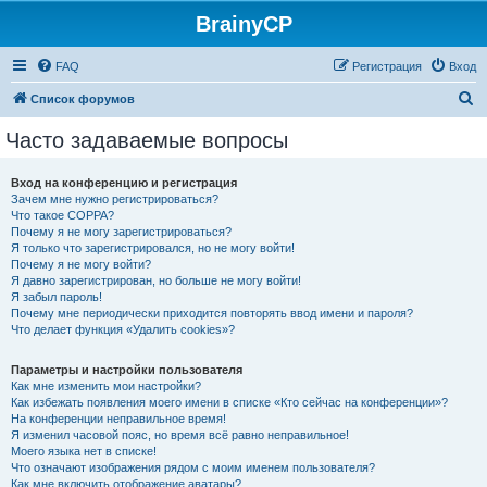
BrainyCP
FAQ
Регистрация
Вход
П
Список форумов
о
Часто задаваемые вопросы
и
с
Вход на конференцию и регистрация
Зачем мне нужно регистрироваться?
к
Что такое COPPA?
Почему я не могу зарегистрироваться?
Я только что зарегистрировался, но не могу войти!
Почему я не могу войти?
Я давно зарегистрирован, но больше не могу войти!
Я забыл пароль!
Почему мне периодически приходится повторять ввод имени и пароля?
Что делает функция «Удалить cookies»?
Параметры и настройки пользователя
Как мне изменить мои настройки?
Как избежать появления моего имени в списке «Кто сейчас на конференции»?
На конференции неправильное время!
Я изменил часовой пояс, но время всё равно неправильное!
Моего языка нет в списке!
Что означают изображения рядом с моим именем пользователя?
Как мне включить отображение аватары?